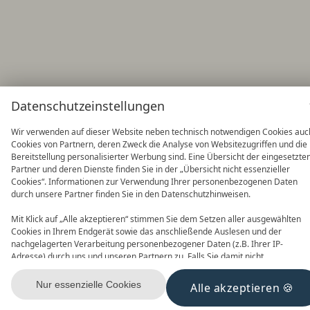
Datenschutzeinstellungen
Wir verwenden auf dieser Website neben technisch notwendigen Cookies auc
Cookies von Partnern, deren Zweck die Analyse von Websitezugriffen und die
Bereitstellung personalisierter Werbung sind. Eine Übersicht der eingesetzte
Partner und deren Dienste finden Sie in der „Übersicht nicht essenzieller
Cookies“. Informationen zur Verwendung Ihrer personenbezogenen Daten
durch unsere Partner finden Sie in den Datenschutzhinweisen.
Mit Klick auf „Alle akzeptieren“ stimmen Sie dem Setzen aller ausgewählten
Cookies in Ihrem Endgerät sowie das anschließende Auslesen und der
nachgelagerten Verarbeitung personenbezogener Daten (z.B. Ihrer IP-
Adresse) durch uns und unseren Partnern zu. Falls Sie damit nicht
einverstanden sind, klicken Sie bitte auf „Nur essenzielle Cookies“. Eine
individuelle Auswahl können Sie unter „Übersicht nicht essenzieller Cookies“
Nur essenzielle Cookies
Alle akzeptieren
tätigen. Sie können Ihre Auswahl im Fußbereich dieser Website oder in den
Datenschutzhinweisen jederzeit aufrufen und ändern.