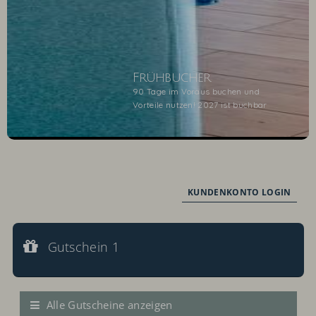
Frühbucher
90 Tage im Voraus buchen und
Vorteile nutzen! 2027 ist buchbar
1
2
KUNDENKONTO LOGIN
Gutschein 1
Gutscheinwert:
Gutschein 1
€ 100,--
Wertgutschein
Alle Gutscheine anzeigen