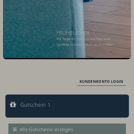
Frühbucher
90 Tage im Voraus buchen und
Vorteile nutzen! 2027 ist buchbar
1
2
KUNDENKONTO LOGIN
Gutschein 1
Gutscheinwert:
Gutschein 1
€ 100,--
Wertgutschein
Alle Gutscheine anzeigen