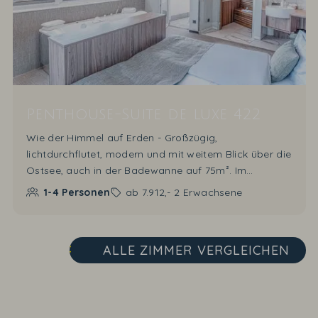
Penthouse-Suite de luxe 422
Wie der Himmel auf Erden - Großzügig,
lichtdurchflutet, modern und mit weitem Blick über die
Ostsee, auch in der Badewanne auf 75m². Im
Wohnzimmer blicken von der Sitzgruppe auf den Flat-
1-4
Personen
ab
7.912,-
2 Erwachsene
TV und das Flammenspiel des 3D-Kamins. Die
Wärmeleistung des Kamins ist individuell einstellbar.
Mit zwei Schrankbetten (2 m x 2 m) lässt sich die
ALLE ZIMMER
VERGLEICHEN
Suite für zwei Personen aufbetten. Durch große
Flügeltüren treten Sie auf den Balkon mit Meerblick.
Das Schlafzimmer ist mit einer Lichtwanne
ausgestattet. Hier schauen Sie beim Baden über die
Ostsee und fallen nach dem Bad direkt ins kuschelige