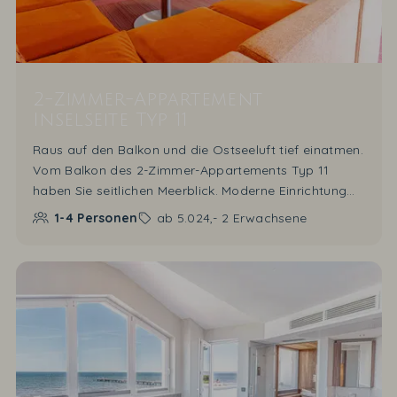
2-Zimmer-Appartement
Inselseite Typ 11
Raus auf den Balkon und die Ostseeluft tief einatmen.
Vom Balkon des 2-Zimmer-Appartements Typ 11
haben Sie seitlichen Meerblick. Moderne Einrichtung
auf 53 m2. Fallen Sie in das große und komfortable
1-4
Personen
ab
5.024,-
2 Erwachsene
Doppelbett und genießen Sie Ihren Aufenthalt im
Wohnbereich mit Pantry-Küche und Kamin. Das
Appartement verfügt über eine Sitzgruppe und zwei
zusätzliche Schrankbetten.