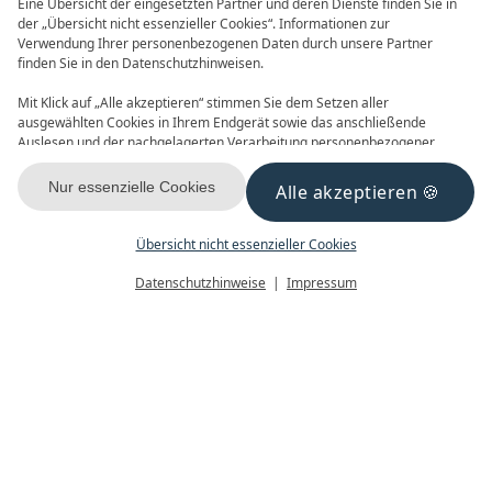
Eine Übersicht der eingesetzten Partner und deren Dienste finden Sie in
der „Übersicht nicht essenzieller Cookies“. Informationen zur
Verwendung Ihrer personenbezogenen Daten durch unsere Partner
finden Sie in den Datenschutzhinweisen.
ONLINE BUCHEN
ANFRAGEN
Mit Klick auf „Alle akzeptieren“ stimmen Sie dem Setzen aller
ausgewählten Cookies in Ihrem Endgerät sowie das anschließende
Auslesen und der nachgelagerten Verarbeitung personenbezogener
Daten (z.B. Ihrer IP-Adresse) durch uns und unseren Partnern zu. Falls
Sie damit nicht einverstanden sind, klicken Sie bitte auf „Nur essenzielle
Nur essenzielle Cookies
Alle akzeptieren
Cookies“. Eine individuelle Auswahl können Sie unter „Übersicht nicht
GUTSCHEINE
NEWSLETTER
essenzieller Cookies“ tätigen. Sie können Ihre Auswahl im Fußbereich
dieser Website oder in den Datenschutzhinweisen jederzeit aufrufen und
Übersicht nicht essenzieller Cookies
ändern.
Menü
Gutscheine
Buchen
Datenschutzhinweise
Impressum
KONTAKT & ANREISE
FACEBOOK
INSTAGRAM
YOUTUBE
Datenschutz
Datenschutzeinstellungen
Impressum
AGB