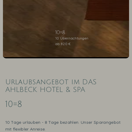
10=8
10 Übernachtungen
ab 820 €
1
2
3
Urlaubsangebot im DAS
AHLBECK HOTEL & SPA
10=8
10 Tage urlauben - 8 Tage bezahlen. Unser Sparangebot
mit flexibler Anreise.