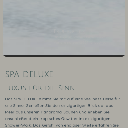
Frühbucher
90 Tage im Voraus buchen und
Vorteile nutzen! 2027 ist buchbar
SPA DELUXE
1
2
3
4
5
6
Luxus für die Sinne
Das SPA DELUXE nimmt Sie mit auf eine Wellness-Reise für
alle Sinne. Genießen Sie den einzigartigen Blick auf das
Meer aus unseren Panorama-Saunen und erleben Sie
anschließend ein tropisches Gewitter im einzigartigen
Shower-Walk. Das Gefühl von endloser Weite erfahren Sie