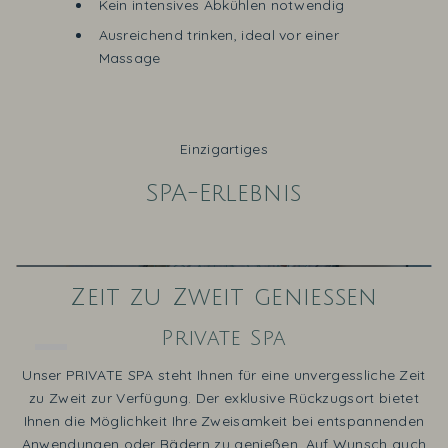
Kein intensives Abkühlen notwendig
Ausreichend trinken, ideal vor einer
Massage
Einzigartiges
SPA-Erlebnis
Shower Walk
Ruheraum
Zeit zu Zweit genießen
Lassen Sie sich von einem warmen Tropenregen und
Vogelgezwitscher auf dem Weg zum erfrischenden
Erleben Sie entspannende Momente nach Ihrem
Private Spa
Saunagang in unserem modernen Ruhebereich.
Wasserfall begleiten.
Unser PRIVATE SPA steht Ihnen für eine unvergessliche Zeit
zu Zweit zur Verfügung. Der exklusive Rückzugsort bietet
Ihnen die Möglichkeit Ihre Zweisamkeit bei entspannenden
Anwendungen oder Bädern zu genießen. Auf Wunsch auch