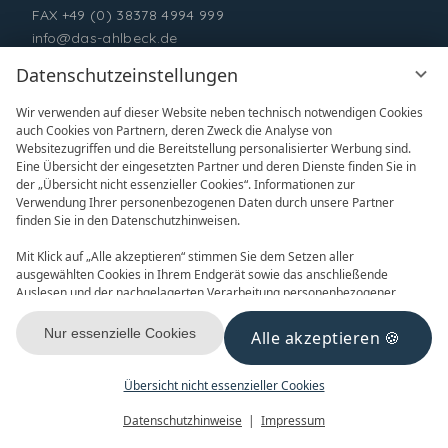
FAX +49 (0) 38378 4994 999
info@das-ahlbeck.de
Datenschutzeinstellungen
Wir verwenden auf dieser Website neben technisch notwendigen Cookies
auch Cookies von Partnern, deren Zweck die Analyse von
Websitezugriffen und die Bereitstellung personalisierter Werbung sind.
Eine Übersicht der eingesetzten Partner und deren Dienste finden Sie in
der „Übersicht nicht essenzieller Cookies“. Informationen zur
Verwendung Ihrer personenbezogenen Daten durch unsere Partner
ONLINE BUCHEN
ANFRAGEN
finden Sie in den Datenschutzhinweisen.
Mit Klick auf „Alle akzeptieren“ stimmen Sie dem Setzen aller
ausgewählten Cookies in Ihrem Endgerät sowie das anschließende
Auslesen und der nachgelagerten Verarbeitung personenbezogener
Daten (z.B. Ihrer IP-Adresse) durch uns und unseren Partnern zu. Falls
Sie damit nicht einverstanden sind, klicken Sie bitte auf „Nur essenzielle
Nur essenzielle Cookies
Alle akzeptieren
GUTSCHEINE
NEWSLETTER
Cookies“. Eine individuelle Auswahl können Sie unter „Übersicht nicht
essenzieller Cookies“ tätigen. Sie können Ihre Auswahl im Fußbereich
dieser Website oder in den Datenschutzhinweisen jederzeit aufrufen und
Übersicht nicht essenzieller Cookies
ändern.
Menü
Gutscheine
Buchen
Datenschutzhinweise
Impressum
KONTAKT & ANREISE
FACEBOOK