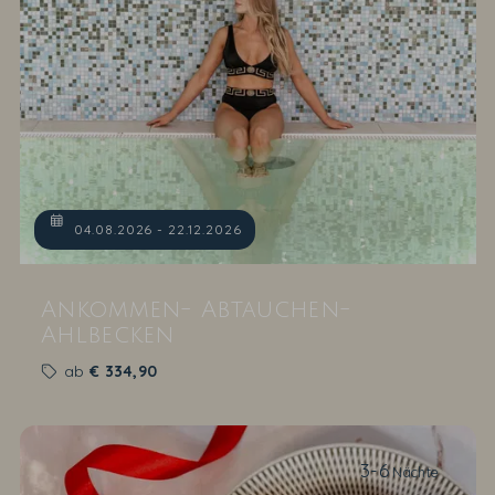
04.08.2026 - 22.12.2026
Ankommen- Abtauchen-
Ahlbecken
ab
€
334,90
3-6
Nächte