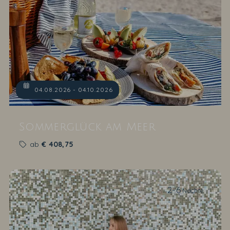
04.08.2026 - 04.10.2026
Sommerglück am Meer
ab
€
408,75
2-6
Nächte