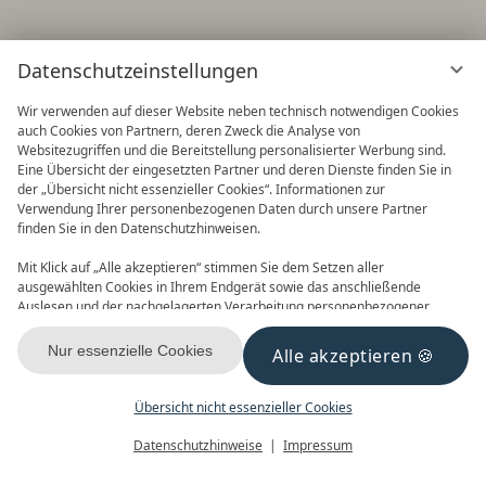
Datenschutzeinstellungen
Wir verwenden auf dieser Website neben technisch notwendigen Cookies
auch Cookies von Partnern, deren Zweck die Analyse von
Websitezugriffen und die Bereitstellung personalisierter Werbung sind.
Eine Übersicht der eingesetzten Partner und deren Dienste finden Sie in
der „Übersicht nicht essenzieller Cookies“. Informationen zur
Verwendung Ihrer personenbezogenen Daten durch unsere Partner
finden Sie in den Datenschutzhinweisen.
Frühbucher
90 Tage im Voraus buchen und
Mit Klick auf „Alle akzeptieren“ stimmen Sie dem Setzen aller
Vorteile nutzen! 2027 ist buchbar
ausgewählten Cookies in Ihrem Endgerät sowie das anschließende
Auslesen und der nachgelagerten Verarbeitung personenbezogener
Daten (z.B. Ihrer IP-Adresse) durch uns und unseren Partnern zu. Falls
Sie damit nicht einverstanden sind, klicken Sie bitte auf „Nur essenzielle
Nur essenzielle Cookies
Alle akzeptieren
Cookies“. Eine individuelle Auswahl können Sie unter „Übersicht nicht
essenzieller Cookies“ tätigen. Sie können Ihre Auswahl im Fußbereich
Fit & Gesund
dieser Website oder in den Datenschutzhinweisen jederzeit aufrufen und
Übersicht nicht essenzieller Cookies
ändern.
Menü
Gutscheine
Buchen
Datenschutzhinweise
Impressum
Ihr Aktivurlaub an der