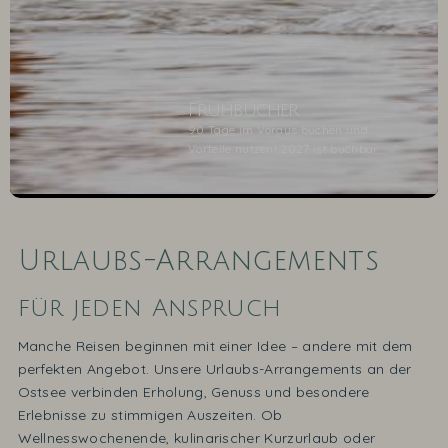
Frühbucher
90 Tage im Voraus buchen und
Vorteile nutzen! 2027 ist buchbar
Urlaubs-Arrangements
1
2
für jeden Anspruch
Manche Reisen beginnen mit einer Idee – andere mit dem
perfekten Angebot. Unsere Urlaubs-Arrangements an der
Ostsee verbinden Erholung, Genuss und besondere
Erlebnisse zu stimmigen Auszeiten. Ob
Wellnesswochenende, kulinarischer Kurzurlaub oder