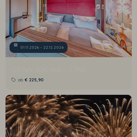
01.11.2026 - 22.12.2026
Gönn ich mir - 1 Tag
ab
€
225,90
2-7
Nächte