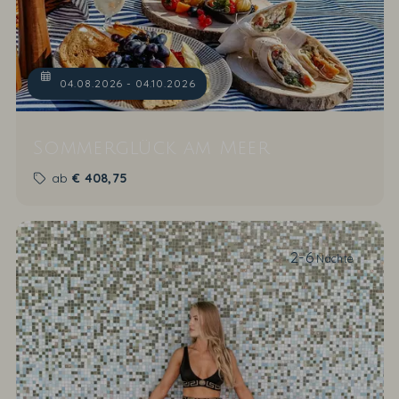
04.08.2026 - 04.10.2026
Sommerglück am Meer
ab
€
408,75
2-6
Nächte