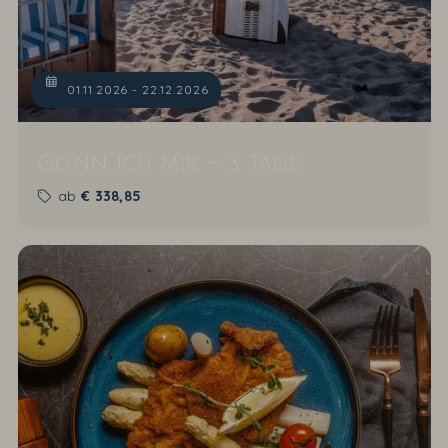
01.11.2026 - 22.12.2026
Gönn ich mir - 3 Tage
ab
€
338,85
2
Nächte