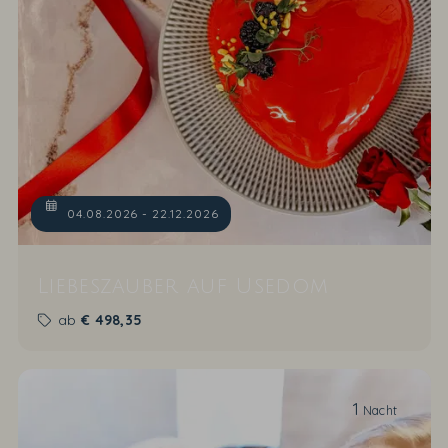
04.08.2026 - 22.12.2026
Liebeszauber auf Usedom
ab
€
498,35
1
Nacht