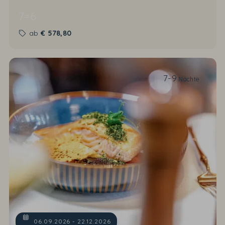
7=6
ab
€
578,80
7-9
Nächte
06.09.2026 - 22.12.2026