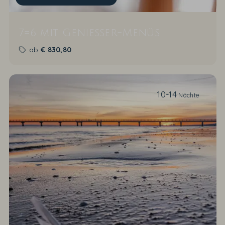
7=6 mit Genießer-Menüs
ab
€
830,80
10-14
Nächte