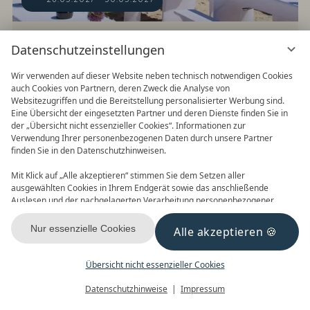
Datenschutzeinstellungen
Grand Schlemm
ab
€
549,00
Wir verwenden auf dieser Website neben technisch notwendigen Cookies
auch Cookies von Partnern, deren Zweck die Analyse von
Websitezugriffen und die Bereitstellung personalisierter Werbung sind.
Eine Übersicht der eingesetzten Partner und deren Dienste finden Sie in
Saisonal entwickelt.
der „Übersicht nicht essenzieller Cookies“. Informationen zur
Verwendung Ihrer personenbezogenen Daten durch unsere Partner
finden Sie in den Datenschutzhinweisen.
Authentisch Usedom.
Mit Klick auf „Alle akzeptieren“ stimmen Sie dem Setzen aller
ausgewählten Cookies in Ihrem Endgerät sowie das anschließende
Auslesen und der nachgelagerten Verarbeitung personenbezogener
Daten (z.B. Ihrer IP-Adresse) durch uns und unseren Partnern zu. Falls
Sie damit nicht einverstanden sind, klicken Sie bitte auf „Nur essenzielle
Nur essenzielle Cookies
Alle akzeptieren
Cookies“. Eine individuelle Auswahl können Sie unter „Übersicht nicht
essenzieller Cookies“ tätigen. Sie können Ihre Auswahl im Fußbereich
dieser Website oder in den Datenschutzhinweisen jederzeit aufrufen und
Übersicht nicht essenzieller Cookies
ändern.
Menü
Gutscheine
Buchen
Datenschutzhinweise
Impressum