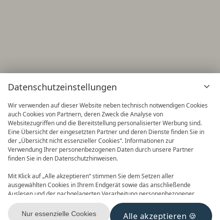
Datenschutzeinstellungen
Wir verwenden auf dieser Website neben technisch notwendigen Cookies
auch Cookies von Partnern, deren Zweck die Analyse von
Websitezugriffen und die Bereitstellung personalisierter Werbung sind.
Eine Übersicht der eingesetzten Partner und deren Dienste finden Sie in
der „Übersicht nicht essenzieller Cookies“. Informationen zur
Verwendung Ihrer personenbezogenen Daten durch unsere Partner
finden Sie in den Datenschutzhinweisen.
Frühbucher
90 Tage im Voraus buchen und
Mit Klick auf „Alle akzeptieren“ stimmen Sie dem Setzen aller
Vorteile nutzen! 2027 ist buchbar
ausgewählten Cookies in Ihrem Endgerät sowie das anschließende
Auslesen und der nachgelagerten Verarbeitung personenbezogener
Daten (z.B. Ihrer IP-Adresse) durch uns und unseren Partnern zu. Falls
Sie damit nicht einverstanden sind, klicken Sie bitte auf „Nur essenzielle
Nur essenzielle Cookies
Alle akzeptieren