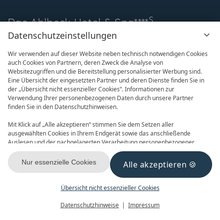
S
Das Ahlbeck
Hotel & Spa****
Datenschutzeinstellungen
Buss & Bohlen OHG
Wir verwenden auf dieser Website neben technisch notwendigen Cookies
Dünenstraße 48
auch Cookies von Partnern, deren Zweck die Analyse von
17419 Seebad Ahlbeck
Websitezugriffen und die Bereitstellung personalisierter Werbung sind.
Deutschland
Eine Übersicht der eingesetzten Partner und deren Dienste finden Sie in
der „Übersicht nicht essenzieller Cookies“. Informationen zur
TEL
+49 (0) 38378 4994 0
Verwendung Ihrer personenbezogenen Daten durch unsere Partner
finden Sie in den Datenschutzhinweisen.
FAX +49 (0) 38378 4994 999
info@das-ahlbeck.de
Mit Klick auf „Alle akzeptieren“ stimmen Sie dem Setzen aller
ausgewählten Cookies in Ihrem Endgerät sowie das anschließende
Auslesen und der nachgelagerten Verarbeitung personenbezogener
Daten (z.B. Ihrer IP-Adresse) durch uns und unseren Partnern zu. Falls
Sie damit nicht einverstanden sind, klicken Sie bitte auf „Nur essenzielle
Nur essenzielle Cookies
Alle akzeptieren
Cookies“. Eine individuelle Auswahl können Sie unter „Übersicht nicht
essenzieller Cookies“ tätigen. Sie können Ihre Auswahl im Fußbereich
dieser Website oder in den Datenschutzhinweisen jederzeit aufrufen und
Übersicht nicht essenzieller Cookies
ändern.
ONLINE BUCHEN
ANFRAGEN
Menü
Gutscheine
Buchen
Datenschutzhinweise
Impressum