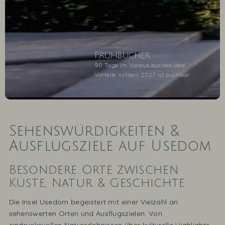
Frühbucher
90 Tage im Voraus buchen und
Vorteile nutzen! 2027 ist buchbar
Sehenswürdigkeiten &
1
2
Ausflugsziele auf Usedom
Besondere Orte zwischen
Küste, Natur & Geschichte
Die Insel Usedom begeistert mit einer Vielzahl an
sehenswerten Orten und Ausflugszielen. Von
eindrucksvollen Naturerlebnissen über kulturelle Highlights