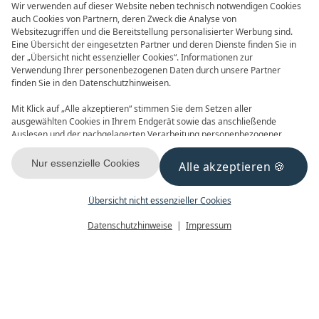
Wir verwenden auf dieser Website neben technisch notwendigen Cookies
auch Cookies von Partnern, deren Zweck die Analyse von
Websitezugriffen und die Bereitstellung personalisierter Werbung sind.
Eine Übersicht der eingesetzten Partner und deren Dienste finden Sie in
der „Übersicht nicht essenzieller Cookies“. Informationen zur
Verwendung Ihrer personenbezogenen Daten durch unsere Partner
finden Sie in den Datenschutzhinweisen.
Zwei Tage im SPA
2 Übernachtungen
Mit Klick auf „Alle akzeptieren“ stimmen Sie dem Setzen aller
ab 277 €
ausgewählten Cookies in Ihrem Endgerät sowie das anschließende
Auslesen und der nachgelagerten Verarbeitung personenbezogener
Daten (z.B. Ihrer IP-Adresse) durch uns und unseren Partnern zu. Falls
Sie damit nicht einverstanden sind, klicken Sie bitte auf „Nur essenzielle
Nur essenzielle Cookies
Alle akzeptieren
Cookies“. Eine individuelle Auswahl können Sie unter „Übersicht nicht
essenzieller Cookies“ tätigen. Sie können Ihre Auswahl im Fußbereich
dieser Website oder in den Datenschutzhinweisen jederzeit aufrufen und
Übersicht nicht essenzieller Cookies
Urlaubsangebot im DAS
ändern.
Menü
Gutscheine
Buchen
Datenschutzhinweise
Impressum
AHLBECK HOTEL & SPA
Zwei Tage im SPA
Wohlfühlen fängt im SPA & MEER an.