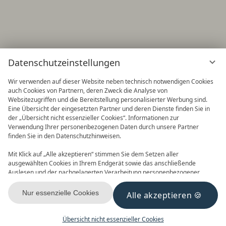
Datenschutzeinstellungen
Wir verwenden auf dieser Website neben technisch notwendigen Cookies
auch Cookies von Partnern, deren Zweck die Analyse von
Websitezugriffen und die Bereitstellung personalisierter Werbung sind.
Eine Übersicht der eingesetzten Partner und deren Dienste finden Sie in
der „Übersicht nicht essenzieller Cookies“. Informationen zur
Verwendung Ihrer personenbezogenen Daten durch unsere Partner
finden Sie in den Datenschutzhinweisen.
Frühbucher
90 Tage im Voraus buchen und
Mit Klick auf „Alle akzeptieren“ stimmen Sie dem Setzen aller
Vorteile nutzen! 2027 ist buchbar
ausgewählten Cookies in Ihrem Endgerät sowie das anschließende
Auslesen und der nachgelagerten Verarbeitung personenbezogener
Daten (z.B. Ihrer IP-Adresse) durch uns und unseren Partnern zu. Falls
Sie damit nicht einverstanden sind, klicken Sie bitte auf „Nur essenzielle
Nur essenzielle Cookies
Alle akzeptieren
Cookies“. Eine individuelle Auswahl können Sie unter „Übersicht nicht
essenzieller Cookies“ tätigen. Sie können Ihre Auswahl im Fußbereich
dieser Website oder in den Datenschutzhinweisen jederzeit aufrufen und
Übersicht nicht essenzieller Cookies
DONNERSTAG,
22.12.2011