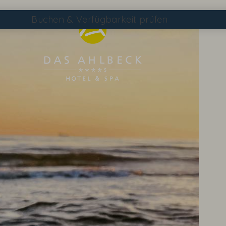
Buchen
& Verfügbarkeit prüfen
Suchen
DAS AHLBECK ÜBERSICHTSSEITE
WETTER & WEBCAM
GUTSCHEINE
KONTAKT & ANREISE
WISSENSWERTES
EVENTS IM HOTEL
TAGEN & FEIERN