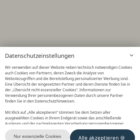
Datenschutzeinstellungen
Wir verwenden auf dieser Website neben technisch notwendigen Cookies
auch Cookies von Partnern, deren Zweck die Analyse von
Websitezugriffen und die Bereitstellung personalisierter Werbung sind.
Eine Übersicht der eingesetzten Partner und deren Dienste finden Sie in
der „Übersicht nicht essenzieller Cookies“. Informationen zur
Verwendung Ihrer personenbezogenen Daten durch unsere Partner
finden Sie in den Datenschutzhinweisen.
Frühbucher
90 Tage im Voraus buchen und
Mit Klick auf „Alle akzeptieren“ stimmen Sie dem Setzen aller
Vorteile nutzen! 2027 ist buchbar
ausgewählten Cookies in Ihrem Endgerät sowie das anschließende
Auslesen und der nachgelagerten Verarbeitung personenbezogener
Daten (z.B. Ihrer IP-Adresse) durch uns und unseren Partnern zu. Falls
Sie damit nicht einverstanden sind, klicken Sie bitte auf „Nur essenzielle
Nur essenzielle Cookies
Alle akzeptieren