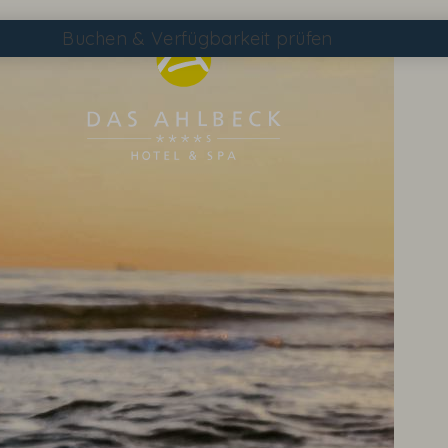
Buchen
& Verfügbarkeit prüfen
Suchen
DAS AHLBECK ÜBERSICHTSSEITE
WETTER & WEBCAM
GUTSCHEINE
KONTAKT & ANREISE
WISSENSWERTES
EVENTS IM HOTEL
TAGEN & FEIERN