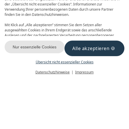
der „Übersicht nicht essenzieller Cookies“. Informationen zur
Verwendung Ihrer personenbezogenen Daten durch unsere Partner
ONLINE BUCHEN
ANFRAGEN
finden Sie in den Datenschutzhinweisen.
Mit Klick auf „Alle akzeptieren“ stimmen Sie dem Setzen aller
ausgewählten Cookies in Ihrem Endgerät sowie das anschließende
Auslesen und der nachgelagerten Verarbeitung personenbezogener
Daten (z.B. Ihrer IP-Adresse) durch uns und unseren Partnern zu. Falls
Sie damit nicht einverstanden sind, klicken Sie bitte auf „Nur essenzielle
Nur essenzielle Cookies
Alle akzeptieren
GUTSCHEINE
NEWSLETTER
Cookies“. Eine individuelle Auswahl können Sie unter „Übersicht nicht
essenzieller Cookies“ tätigen. Sie können Ihre Auswahl im Fußbereich
dieser Website oder in den Datenschutzhinweisen jederzeit aufrufen und
Übersicht nicht essenzieller Cookies
ändern.
Menü
Gutscheine
Buchen
Datenschutzhinweise
Impressum
KONTAKT & ANREISE
FACEBOOK
INSTAGRAM
YOUTUBE
Datenschutz
Datenschutzeinstellungen
Impressum
AGB