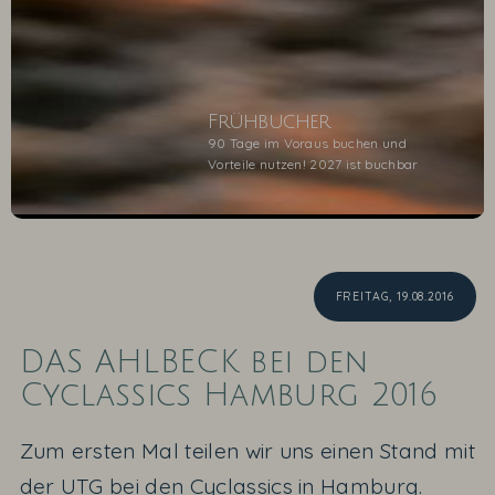
Frühbucher
90 Tage im Voraus buchen und
Vorteile nutzen! 2027 ist buchbar
1
2
3
4
5
FREITAG,
19.08.2016
DAS AHLBECK bei den
Cyclassics Hamburg 2016
Zum ersten Mal teilen wir uns einen Stand mit
der UTG bei den Cyclassics in Hamburg.