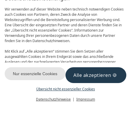
Wir verwenden auf dieser Website neben technisch notwendigen Cookies
auch Cookies von Partnern, deren Zweck die Analyse von
Websitezugriffen und die Bereitstellung personalisierter Werbung sind.
Eine Übersicht der eingesetzten Partner und deren Dienste finden Sie in
der „Übersicht nicht essenzieller Cookies“. Informationen zur
Verwendung Ihrer personenbezogenen Daten durch unsere Partner
finden Sie in den Datenschutzhinweisen.
Frühbucher
90 Tage im Voraus buchen und
Mit Klick auf „Alle akzeptieren“ stimmen Sie dem Setzen aller
Vorteile nutzen! 2027 ist buchbar
ausgewählten Cookies in Ihrem Endgerät sowie das anschließende
Auslesen und der nachgelagerten Verarbeitung personenbezogener
Daten (z.B. Ihrer IP-Adresse) durch uns und unseren Partnern zu. Falls
Sie damit nicht einverstanden sind, klicken Sie bitte auf „Nur essenzielle
Nur essenzielle Cookies
Alle akzeptieren
Cookies“. Eine individuelle Auswahl können Sie unter „Übersicht nicht
essenzieller Cookies“ tätigen. Sie können Ihre Auswahl im Fußbereich
dieser Website oder in den Datenschutzhinweisen jederzeit aufrufen und
Übersicht nicht essenzieller Cookies
MITTWOCH,
26.09.2012
ändern.
Menü
Gutscheine
Buchen
Datenschutzhinweise
Impressum
DAS AHLBECK schließt
neuen