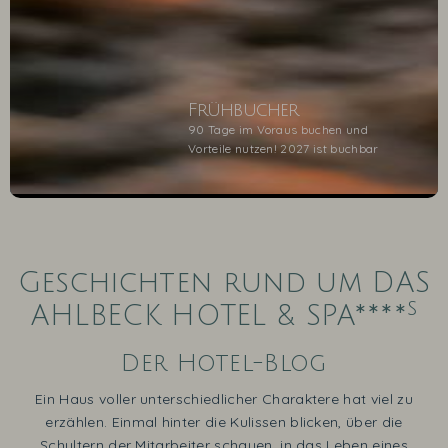
Frühbucher
90 Tage im Voraus buchen und
Vorteile nutzen! 2027 ist buchbar
1
2
3
4
5
Geschichten rund um DAS
s
AHLBECK HOTEL & SPA****
Der Hotel-Blog
Ein Haus voller unterschiedlicher Charaktere hat viel zu
erzählen. Einmal hinter die Kulissen blicken, über die
Schultern der Mitarbeiter schauen, in das Leben eines