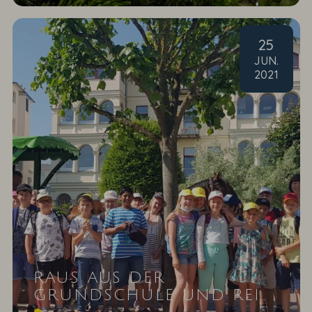
25
JUN
.
2021
RAUS AUS DER
GRUNDSCHULE UND REIN
Unsere Patenklasse zieht in die nächste