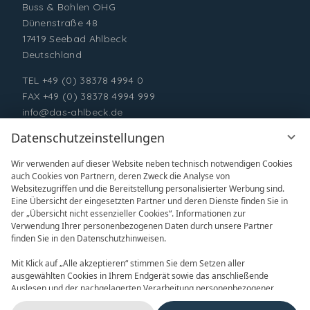
Buss & Bohlen OHG
Dünenstraße 48
17419 Seebad Ahlbeck
Deutschland
TEL
+49 (0) 38378 4994 0
FAX +49 (0) 38378 4994 999
info@das-ahlbeck.de
Datenschutzeinstellungen
Wir verwenden auf dieser Website neben technisch notwendigen Cookies
auch Cookies von Partnern, deren Zweck die Analyse von
Websitezugriffen und die Bereitstellung personalisierter Werbung sind.
Eine Übersicht der eingesetzten Partner und deren Dienste finden Sie in
der „Übersicht nicht essenzieller Cookies“. Informationen zur
Verwendung Ihrer personenbezogenen Daten durch unsere Partner
ONLINE BUCHEN
ANFRAGEN
finden Sie in den Datenschutzhinweisen.
Mit Klick auf „Alle akzeptieren“ stimmen Sie dem Setzen aller
ausgewählten Cookies in Ihrem Endgerät sowie das anschließende
Auslesen und der nachgelagerten Verarbeitung personenbezogener
Daten (z.B. Ihrer IP-Adresse) durch uns und unseren Partnern zu. Falls