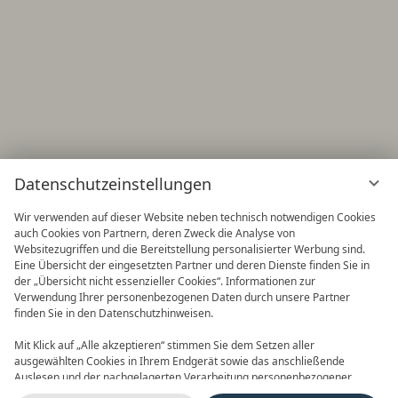
Datenschutzeinstellungen
Wir verwenden auf dieser Website neben technisch notwendigen Cookies
auch Cookies von Partnern, deren Zweck die Analyse von
Websitezugriffen und die Bereitstellung personalisierter Werbung sind.
Eine Übersicht der eingesetzten Partner und deren Dienste finden Sie in
der „Übersicht nicht essenzieller Cookies“. Informationen zur
Verwendung Ihrer personenbezogenen Daten durch unsere Partner
finden Sie in den Datenschutzhinweisen.
Frühbucher
90 Tage im Voraus buchen und
Mit Klick auf „Alle akzeptieren“ stimmen Sie dem Setzen aller
Vorteile nutzen! 2027 ist buchbar
ausgewählten Cookies in Ihrem Endgerät sowie das anschließende
Auslesen und der nachgelagerten Verarbeitung personenbezogener
Daten (z.B. Ihrer IP-Adresse) durch uns und unseren Partnern zu. Falls