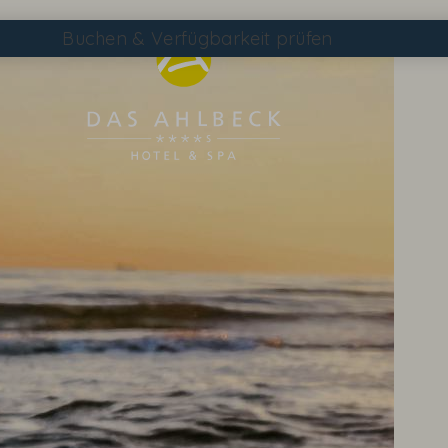
Buchen
& Verfügbarkeit prüfen
Suchen
DAS AHLBECK ÜBERSICHTSSEITE
WETTER & WEBCAM
GUTSCHEINE
KONTAKT & ANREISE
WISSENSWERTES
EVENTS IM HOTEL
TAGEN & FEIERN