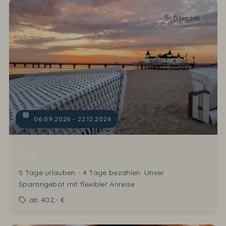
5-6
Nächte
06.09.2026 - 22.12.2026
02.01.2027 - 11.01.2027
01.11.2027 - 21.12.2027
5=4
5 Tage urlauben - 4 Tage bezahlen. Unser
Sparangebot mit flexibler Anreise
ab
402,- €