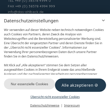
TEL
+49 (0) 38378 4994 0
FAX +49 (0) 38378 4994 999
info@das-ahlbeck.de
Datenschutzeinstellungen
Wir verwenden auf dieser Website neben technisch notwendigen Cookies
auch Cookies von Partnern, deren Zweck die Analyse von
Websitezugriffen und die Bereitstellung personalisierter Werbung sind.
Eine Übersicht der eingesetzten Partner und deren Dienste finden Sie in
der „Übersicht nicht essenzieller Cookies“. Informationen zur
Verwendung Ihrer personenbezogenen Daten durch unsere Partner
ONLINE BUCHEN
ANFRAGEN
finden Sie in den Datenschutzhinweisen.
Mit Klick auf „Alle akzeptieren“ stimmen Sie dem Setzen aller
ausgewählten Cookies in Ihrem Endgerät sowie das anschließende
Auslesen und der nachgelagerten Verarbeitung personenbezogener
Daten (z.B. Ihrer IP-Adresse) durch uns und unseren Partnern zu. Falls
Sie damit nicht einverstanden sind, klicken Sie bitte auf „Nur essenzielle
Nur essenzielle Cookies
Alle akzeptieren
GUTSCHEINE
NEWSLETTER
Cookies“. Eine individuelle Auswahl können Sie unter „Übersicht nicht
essenzieller Cookies“ tätigen. Sie können Ihre Auswahl im Fußbereich
dieser Website oder in den Datenschutzhinweisen jederzeit aufrufen und
Übersicht nicht essenzieller Cookies
ändern.
Menü
Gutscheine
Buchen
Datenschutzhinweise
Impressum