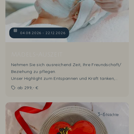
04.08.2026 - 22.12.2026
Mädels-Auszeit
Nehmen Sie sich ausreichend Zeit, Ihre Freundschaft/
Beziehung zu pflegen.
Unser Highlight zum Entspannen und Kraft tanken,
zum Lachen und Reden - für beste Freundinnen,
ab
299,- €
Mutter & Tochter, Arbeitskolleginnen,...
10% Sparvorteil
auf die Zimmerrate "Übernachtung
mit Frühstück" sind im Angebot enthalten.
3-6
Nächte