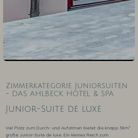
Junior-Suite de luxe
1-2 Erwachsene
1
2
3
4
5
6
7
8
9
10
Zimmerkategorie Juniorsuiten
- DAS AHLBECK HOTEL & SPA
Junior-Suite de luxe
Viel Platz zum Durch- und Aufatmen bietet die knapp 38m²
große Junior-Suite de luxe. Ein kleines Reich zum