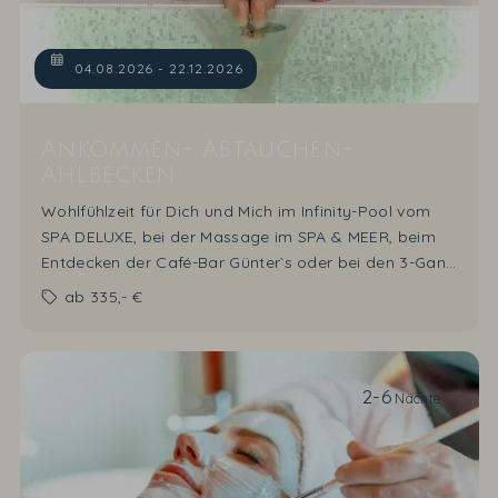
04.08.2026 - 22.12.2026
Ankommen- Abtauchen-
Ahlbecken
Wohlfühlzeit für Dich und Mich im Infinity-Pool vom
SPA DELUXE, bei der Massage im SPA & MEER, beim
Entdecken der Café-Bar Günter`s oder bei den 3-Gang
Genießer-Menüs am Abend im Restaurant DÜNE 48
ab
335,- €
10% Sparvorteil
auf die Zimmerrate "Übernachtung
mit Frühstück" sind im Angebot enthalten.
2-6
Nächte