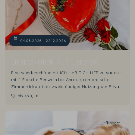
04.08.2026 - 22.12.2026
Liebeszauber auf Usedom
Eine wunderschöne Art ICH HAB DICH LIEB zu sagen -
mit 1 Flasche Perlwein bei Anreise, romantischer
Zimmerdekoration, zweistündiger Nutzung der Private
SPA-Suite, einem romantischen Candle-Light-Dinner
ab
498,- €
u.v.m.
10% Sparvorteil
auf die Zimmerrate "Übernachtung
mit Frühstück" sind im Angebot enthalten.
1
Nacht