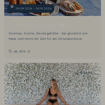
04.08.2026 - 04.10.2026
Sommerglück am Meer
Sommer, Sonne, Glücksgefühle - Sei glücklich am
Meer und nimm dir Zeit für ein Strandpicknick.
10% Sparvorteil
auf die Zimmerrate "Übernachtung
ab
409,- €
mit Frühstück" sind im Angebot enthalten.
2-6
Nächte