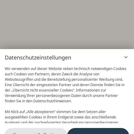
Datenschutzeinstellungen
Wir verwenden auf dieser Website neben technisch notwendigen Cookies
auch Cookies von Partnern, deren Zweck die Analyse von
Websitezugriffen und die Bereitstellung personalisierter Werbung sind.
Eine Übersicht der eingesetzten Partner und deren Dienste finden Sie in
der „Übersicht nicht essenzieller Cookies“. Informationen zur
Verwendung Ihrer personenbezogenen Daten durch unsere Partner
finden Sie in den Datenschutzhinweisen.
Frühbucher
90 Tage im Voraus buchen und
Mit Klick auf „Alle akzeptieren“ stimmen Sie dem Setzen aller
Vorteile nutzen! 2027 ist buchbar
ausgewählten Cookies in Ihrem Endgerät sowie das anschließende
Auslesen und der nachgelagerten Verarbeitung personenbezogener
Daten (z.B. Ihrer IP-Adresse) durch uns und unseren Partnern zu. Falls
Sie damit nicht einverstanden sind, klicken Sie bitte auf „Nur essenzielle