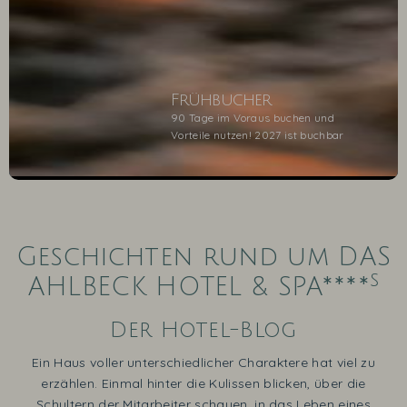
Frühbucher
90 Tage im Voraus buchen und
Vorteile nutzen! 2027 ist buchbar
1
2
3
4
5
Geschichten rund um DAS
s
AHLBECK HOTEL & SPA****
Der Hotel-Blog
Ein Haus voller unterschiedlicher Charaktere hat viel zu
erzählen. Einmal hinter die Kulissen blicken, über die
Schultern der Mitarbeiter schauen, in das Leben eines