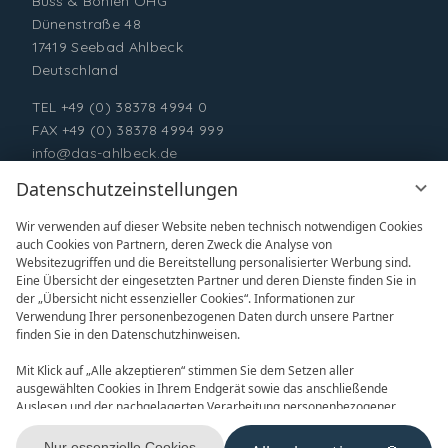
Buss & Bohlen OHG
Dünenstraße 48
17419 Seebad Ahlbeck
Deutschland
TEL
+49 (0) 38378 4994 0
FAX +49 (0) 38378 4994 999
info@das-ahlbeck.de
Datenschutzeinstellungen
Wir verwenden auf dieser Website neben technisch notwendigen Cookies
auch Cookies von Partnern, deren Zweck die Analyse von
Websitezugriffen und die Bereitstellung personalisierter Werbung sind.
Eine Übersicht der eingesetzten Partner und deren Dienste finden Sie in
der „Übersicht nicht essenzieller Cookies“. Informationen zur
Verwendung Ihrer personenbezogenen Daten durch unsere Partner
ONLINE BUCHEN
ANFRAGEN
finden Sie in den Datenschutzhinweisen.
Mit Klick auf „Alle akzeptieren“ stimmen Sie dem Setzen aller
ausgewählten Cookies in Ihrem Endgerät sowie das anschließende
Auslesen und der nachgelagerten Verarbeitung personenbezogener
Daten (z.B. Ihrer IP-Adresse) durch uns und unseren Partnern zu. Falls
Sie damit nicht einverstanden sind, klicken Sie bitte auf „Nur essenzielle
Nur essenzielle Cookies