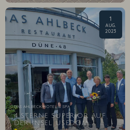
1
AUG
.
2023
DAS AHLBECK HOTEL & SPA
4 STERNE SUPERIOR AUF
DER INSEL USEDOM
Neue Hotelsterne für das Wellnesshotel DAS