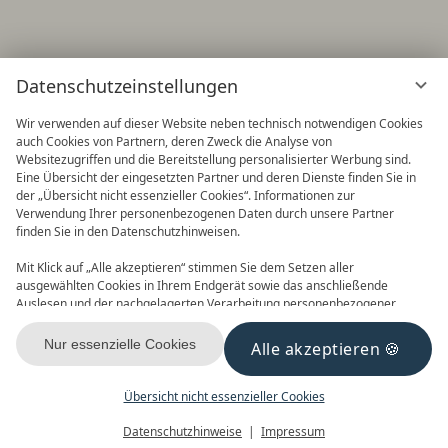
Datenschutzeinstellungen
Wir verwenden auf dieser Website neben technisch notwendigen Cookies
auch Cookies von Partnern, deren Zweck die Analyse von
Websitezugriffen und die Bereitstellung personalisierter Werbung sind.
Eine Übersicht der eingesetzten Partner und deren Dienste finden Sie in
der „Übersicht nicht essenzieller Cookies“. Informationen zur
Verwendung Ihrer personenbezogenen Daten durch unsere Partner
finden Sie in den Datenschutzhinweisen.
Frühbucher
90 Tage im Voraus buchen und
Mit Klick auf „Alle akzeptieren“ stimmen Sie dem Setzen aller
Vorteile nutzen! 2027 ist buchbar
ausgewählten Cookies in Ihrem Endgerät sowie das anschließende
Auslesen und der nachgelagerten Verarbeitung personenbezogener
Daten (z.B. Ihrer IP-Adresse) durch uns und unseren Partnern zu. Falls
Sie damit nicht einverstanden sind, klicken Sie bitte auf „Nur essenzielle
Nur essenzielle Cookies
Alle akzeptieren
Cookies“. Eine individuelle Auswahl können Sie unter „Übersicht nicht
essenzieller Cookies“ tätigen. Sie können Ihre Auswahl im Fußbereich
dieser Website oder in den Datenschutzhinweisen jederzeit aufrufen und
Übersicht nicht essenzieller Cookies
FREITAG,
06.04.2018
ändern.
Menü
Gutscheine
Buchen
Datenschutzhinweise
Impressum