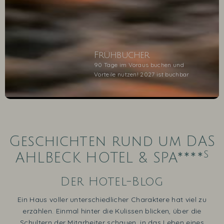
Frühbucher
90 Tage im Voraus buchen und
Vorteile nutzen! 2027 ist buchbar
1
2
3
4
5
Geschichten rund um DAS
s
AHLBECK HOTEL & SPA****
Der Hotel-Blog
Ein Haus voller unterschiedlicher Charaktere hat viel zu
erzählen. Einmal hinter die Kulissen blicken, über die
Schultern der Mitarbeiter schauen, in das Leben eines