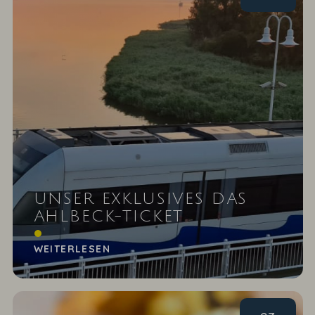
UNSER EXKLUSIVES DAS
AHLBECK-TICKET
Unterwegs mit dem exklusiven DAS AHLBECK-
Ticket der Usedomer Bäderbahn
WEITERLESEN