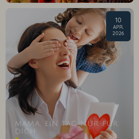
10
APR
.
2026
MAMA, EIN TAG NUR FÜR
DICH
Sie kochen, putzen, gehen arbeiten und leisten