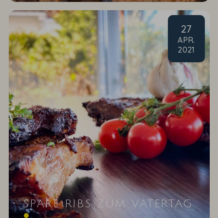
27
APR
.
2021
SPARE RIBS ZUM VATERTAG
Grillgenuss nach einem Rezept unserer