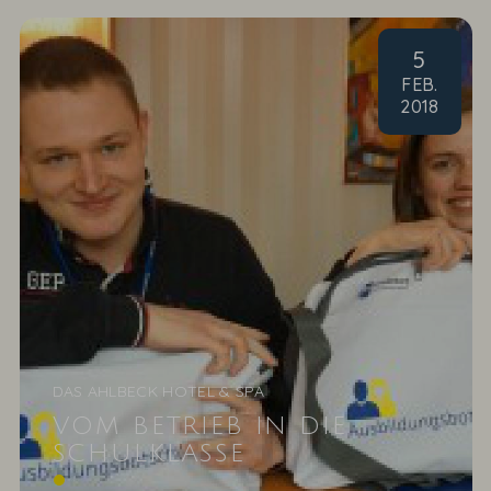
5
FEB
.
2018
DAS AHLBECK HOTEL & SPA
VOM BETRIEB IN DIE
SCHULKLASSE
Unsere Ausbildungsbotschafter „Wir sind