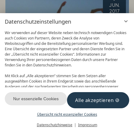
JUN
.
2017
Datenschutzeinstellungen
Wir verwenden auf dieser Website neben technisch notwendigen Cookies
auch Cookies von Partnern, deren Zweck die Analyse von
Websitezugriffen und die Bereitstellung personalisierter Werbung sind.
Eine Übersicht der eingesetzten Partner und deren Dienste finden Sie in
der „Übersicht nicht essenzieller Cookies“. Informationen zur
Verwendung Ihrer personenbezogenen Daten durch unsere Partner
finden Sie in den Datenschutzhinweisen.
Mit Klick auf „Alle akzeptieren“ stimmen Sie dem Setzen aller
ausgewählten Cookies in Ihrem Endgerät sowie das anschließende
Auslesen und der nachgelagerten Verarbeitung personenbezogener
DAS AHLBECK HOTEL & SPA
Daten (z.B. Ihrer IP-Adresse) durch uns und unseren Partnern zu. Falls
GESUNDHEIT UND
Sie damit nicht einverstanden sind, klicken Sie bitte auf „Nur essenzielle
Nur essenzielle Cookies
Alle akzeptieren
Cookies“. Eine individuelle Auswahl können Sie unter „Übersicht nicht
WELLNESS
essenzieller Cookies“ tätigen. Sie können Ihre Auswahl im Fußbereich
stehen bei uns hoch im Kurs Auch DAS AHLBECK
dieser Website oder in den Datenschutzhinweisen jederzeit aufrufen und
Übersicht nicht essenzieller Cookies
ändern.
HOTEL & SPA****s sagt Ja, wenn es morgen wieder
WEITERLESEN
Menü
Gutscheine
Buchen
Datenschutzhinweise
Impressum
heißt: Wir...