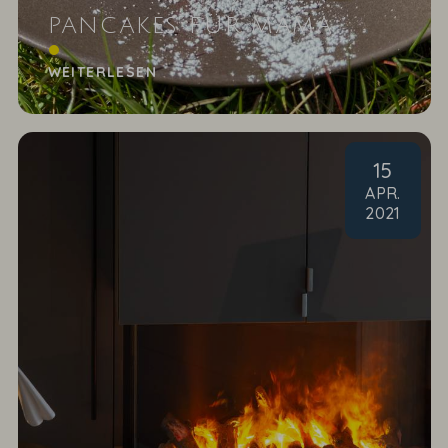
PANCAKES FÜR MAMA
Muttertagsfrühstück ans Bett
WEITERLESEN
15
APR
.
2021