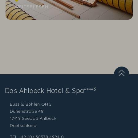
die jeden Tag benutzt werden, brauchen ganz
WEITERLESEN
besonders viel...
S
Das Ahlbeck
Hotel & Spa****
Buss & Bohlen OHG
Dünenstraße 48
17419 Seebad Ahlbeck
Deutschland
TEL
+49 (0) 38378 4994 0