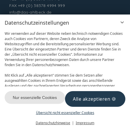
FAX +49 (0) 38378 4994 999
info@das-ahlbeck.de
Datenschutzeinstellungen
Wir verwenden auf dieser Website neben technisch notwendigen Cookies
auch Cookies von Partnern, deren Zweck die Analyse von
Websitezugriffen und die Bereitstellung personalisierter Werbung sind.
Eine Übersicht der eingesetzten Partner und deren Dienste finden Sie in
der „Übersicht nicht essenzieller Cookies“. Informationen zur
Verwendung Ihrer personenbezogenen Daten durch unsere Partner
ONLINE BUCHEN
ANFRAGEN
finden Sie in den Datenschutzhinweisen.
Mit Klick auf „Alle akzeptieren“ stimmen Sie dem Setzen aller
ausgewählten Cookies in Ihrem Endgerät sowie das anschließende
Auslesen und der nachgelagerten Verarbeitung personenbezogener
Daten (z.B. Ihrer IP-Adresse) durch uns und unseren Partnern zu. Falls
Sie damit nicht einverstanden sind, klicken Sie bitte auf „Nur essenzielle
Nur essenzielle Cookies
Alle akzeptieren
GUTSCHEINE
NEWSLETTER
Cookies“. Eine individuelle Auswahl können Sie unter „Übersicht nicht
essenzieller Cookies“ tätigen. Sie können Ihre Auswahl im Fußbereich
dieser Website oder in den Datenschutzhinweisen jederzeit aufrufen und
Übersicht nicht essenzieller Cookies
ändern.
Menü
Gutscheine
Buchen
Datenschutzhinweise
Impressum
KONTAKT & ANREISE