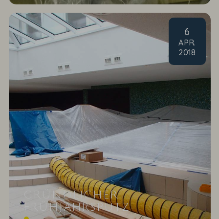
6
APR
.
2018
GRÜNDLICHER
FRÜHJAHRSPUTZ
im DAS AHLBECK HOTEL & SPA Gerade die Dinge,