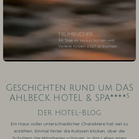
Frühbucher
90 Tage im Voraus buchen und
Vorteile nutzen! 2027 ist buchbar
1
2
3
4
5
Geschichten rund um DAS
s
AHLBECK HOTEL & SPA****
Der Hotel-Blog
Ein Haus voller unterschiedlicher Charaktere hat viel zu
erzählen. Einmal hinter die Kulissen blicken, über die
Schultern der Mitarbeiter schauen, in das Leben eines