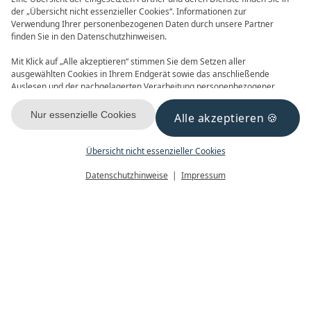
der „Übersicht nicht essenzieller Cookies“. Informationen zur
Verwendung Ihrer personenbezogenen Daten durch unsere Partner
finden Sie in den Datenschutzhinweisen.
Frühbucher
90 Tage im Voraus buchen und
Mit Klick auf „Alle akzeptieren“ stimmen Sie dem Setzen aller
Vorteile nutzen! 2027 ist buchbar
ausgewählten Cookies in Ihrem Endgerät sowie das anschließende
Auslesen und der nachgelagerten Verarbeitung personenbezogener
Daten (z.B. Ihrer IP-Adresse) durch uns und unseren Partnern zu. Falls
Sie damit nicht einverstanden sind, klicken Sie bitte auf „Nur essenzielle
Nur essenzielle Cookies
Alle akzeptieren
Cookies“. Eine individuelle Auswahl können Sie unter „Übersicht nicht
essenzieller Cookies“ tätigen. Sie können Ihre Auswahl im Fußbereich
dieser Website oder in den Datenschutzhinweisen jederzeit aufrufen und
Übersicht nicht essenzieller Cookies
DIENSTAG,
22.05.2012
ändern.
Menü
Gutscheine
Buchen
Datenschutzhinweise
Impressum
Ostsee-Zeitung 19.20.05.12
....
DAS AHLBECK HOTEL & SPA