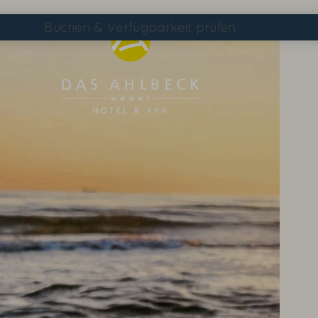
Buchen
& Verfügbarkeit prüfen
Suchen
DAS AHLBECK ÜBERSICHTSSEITE
WETTER & WEBCAM
GUTSCHEINE
KONTAKT & ANREISE
WISSENSWERTES
EVENTS IM HOTEL
TAGEN & FEIERN