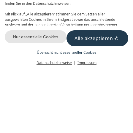
finden Sie in den Datenschutzhinweisen.
Mit Klick auf „Alle akzeptieren“ stimmen Sie dem Setzen aller
ausgewählten Cookies in Ihrem Endgerät sowie das anschließende
Auslesen und der nachgelagerten Verarbeitung personenbezogener
Daten (z.B. Ihrer IP-Adresse) durch uns und unseren Partnern zu. Falls
Sie damit nicht einverstanden sind, klicken Sie bitte auf „Nur essenzielle
Nur essenzielle Cookies
Alle akzeptieren
GUTSCHEINE
NEWSLETTER
Cookies“. Eine individuelle Auswahl können Sie unter „Übersicht nicht
essenzieller Cookies“ tätigen. Sie können Ihre Auswahl im Fußbereich
dieser Website oder in den Datenschutzhinweisen jederzeit aufrufen und
Übersicht nicht essenzieller Cookies
ändern.
Menü
Gutscheine
Buchen
Datenschutzhinweise
Impressum
KONTAKT & ANREISE
FACEBOOK
INSTAGRAM
YOUTUBE
Datenschutz
Datenschutzeinstellungen
Impressum
AGB