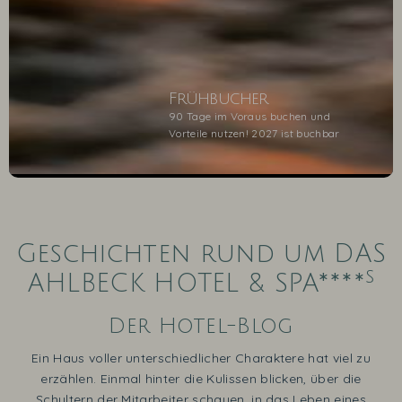
Frühbucher
90 Tage im Voraus buchen und
Vorteile nutzen! 2027 ist buchbar
1
2
3
4
5
Geschichten rund um DAS
s
AHLBECK HOTEL & SPA****
Der Hotel-Blog
Ein Haus voller unterschiedlicher Charaktere hat viel zu
erzählen. Einmal hinter die Kulissen blicken, über die
Schultern der Mitarbeiter schauen, in das Leben eines