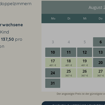
doppelzimmern
rwachsene
Kind
137,50
pro
on