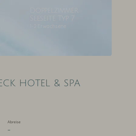
Doppelzimmer
Seeseite Typ 7
1-2 Erwachsene
ECK HOTEL & SPA