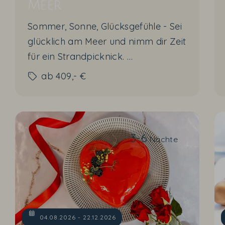
Meer
Sommer, Sonne, Glücksgefühle - Sei
glücklich am Meer und nimm dir Zeit
für ein Strandpicknick.
ab
409,- €
10% Sparvorteil
auf die Zimmerrate
"Übernachtung mit Frühstück" sind
im Angebot enthalten.
3-6
Nächte
04.08.2026 - 22.12.2026