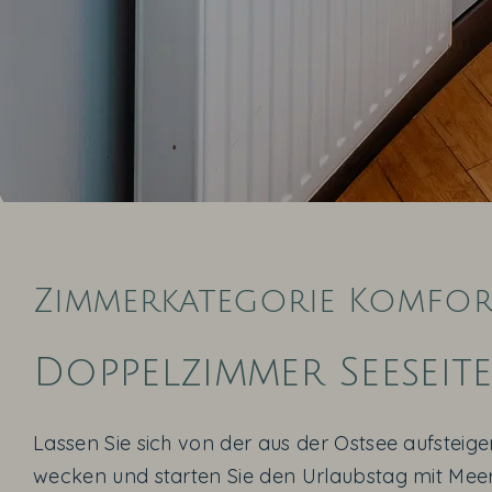
Zimmerkategorie Komfor
1
2
3
4
5
6
7
8
9
10
Doppelzimmer Seeseite
Lassen Sie sich von der aus der Ostsee aufstei
wecken und starten Sie den Urlaubstag mit Mee