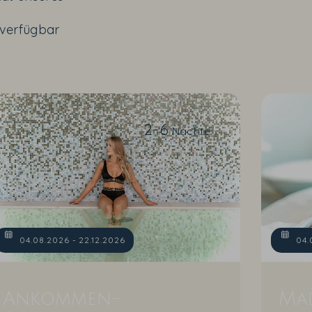
 verfügbar
2-6
Nächte
04.08.2026 - 22.12.2026
04.
Ankommen-
Mäd