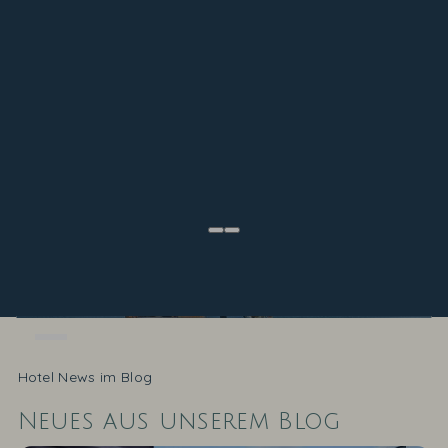
Infinity-Pool mit Blick auf
Panorama-Saunen mit
Ostseeblick aus vielen
Hotel News im Blog
Direkte Strandlage
die Ostsee
Meerblick
Zimmern
Neues aus unserem Blog