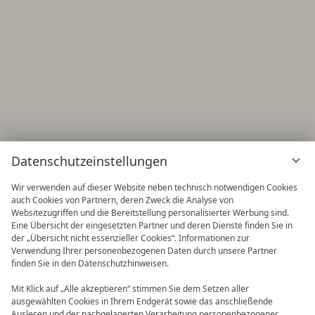
Datenschutzeinstellungen
Wir verwenden auf dieser Website neben technisch notwendigen Cookies
auch Cookies von Partnern, deren Zweck die Analyse von
Websitezugriffen und die Bereitstellung personalisierter Werbung sind.
Eine Übersicht der eingesetzten Partner und deren Dienste finden Sie in
der „Übersicht nicht essenzieller Cookies“. Informationen zur
Verwendung Ihrer personenbezogenen Daten durch unsere Partner
finden Sie in den Datenschutzhinweisen.
Frühbucher
90 Tage im Voraus buchen und
Mit Klick auf „Alle akzeptieren“ stimmen Sie dem Setzen aller
Vorteile nutzen! 2027 ist buchbar
ausgewählten Cookies in Ihrem Endgerät sowie das anschließende
Auslesen und der nachgelagerten Verarbeitung personenbezogener