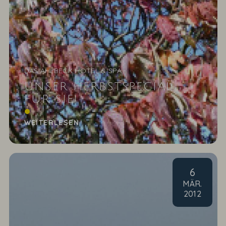
DAS AHLBECK HOTEL & SPA
UNSER HERBSTSPECIAL
FÜR SIE!
Kaum einer weiß die späten Herbsttage auf
unserer Ostseeinsel sind um ein Vielfaches
WEITERLESEN
sonniger als auf...
6
MÄR
.
2012