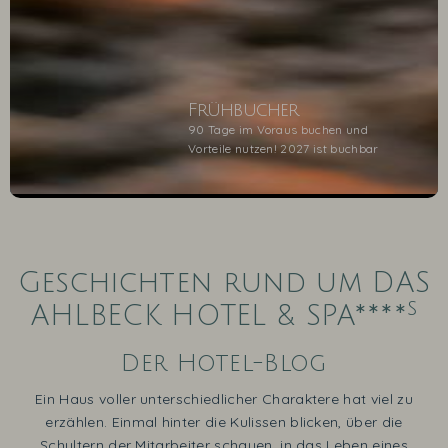
Frühbucher
90 Tage im Voraus buchen und
Vorteile nutzen! 2027 ist buchbar
1
2
3
4
5
Geschichten rund um DAS
s
AHLBECK HOTEL & SPA****
Der Hotel-Blog
Ein Haus voller unterschiedlicher Charaktere hat viel zu
erzählen. Einmal hinter die Kulissen blicken, über die
Schultern der Mitarbeiter schauen, in das Leben eines