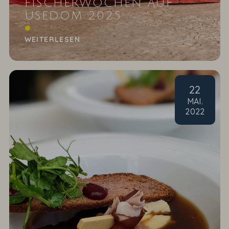
FISCHERWOCHEN AUF
USEDOM 2025
Wie sieht es mit Ihrem Wissen rund um den Fisch
aus und was essen Sie am liebsten?
WEITERLESEN
22
MAI
.
2022