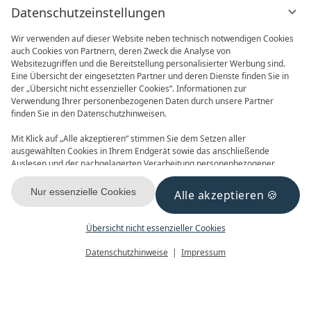
Datenschutzeinstellungen
Wir verwenden auf dieser Website neben technisch notwendigen Cookies
auch Cookies von Partnern, deren Zweck die Analyse von
Websitezugriffen und die Bereitstellung personalisierter Werbung sind.
Eine Übersicht der eingesetzten Partner und deren Dienste finden Sie in
der „Übersicht nicht essenzieller Cookies“. Informationen zur
Verwendung Ihrer personenbezogenen Daten durch unsere Partner
ONLINE BUCHEN
ANFRAGEN
finden Sie in den Datenschutzhinweisen.
Mit Klick auf „Alle akzeptieren“ stimmen Sie dem Setzen aller
ausgewählten Cookies in Ihrem Endgerät sowie das anschließende
Auslesen und der nachgelagerten Verarbeitung personenbezogener
Daten (z.B. Ihrer IP-Adresse) durch uns und unseren Partnern zu. Falls
Sie damit nicht einverstanden sind, klicken Sie bitte auf „Nur essenzielle
Nur essenzielle Cookies
Alle akzeptieren
GUTSCHEINE
NEWSLETTER
Cookies“. Eine individuelle Auswahl können Sie unter „Übersicht nicht
essenzieller Cookies“ tätigen. Sie können Ihre Auswahl im Fußbereich
dieser Website oder in den Datenschutzhinweisen jederzeit aufrufen und
Übersicht nicht essenzieller Cookies
ändern.
Menü
Gutscheine
Buchen
Datenschutzhinweise
Impressum
KONTAKT & ANREISE
FACEBOOK