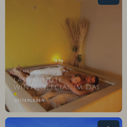
DAS AHLBECK HOTEL & SPA
LAST MINUTE
WINTERSPECIAL IM DAS
AHLBECK
Wie wäre es mit einer Last Minute Auszeit nach
den Weihnachts-& Silvesterfeiertagen? Starten Sie
WEITERLESEN
mit...