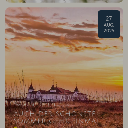
27
AUG
.
2025
DAS AHLBECK HOTEL & SPA
AUCH DER SCHÖNSTE
SOMMER GEHT EINMAL
Wenn die letzten Sonnenstrahlen des Sommers