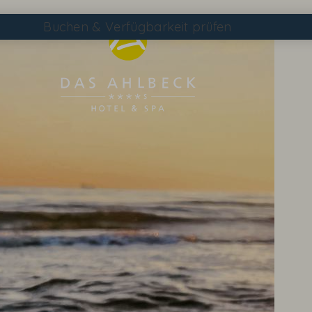
Buchen
& Verfügbarkeit prüfen
Suchen
DAS AHLBECK ÜBERSICHTSSEITE
WETTER & WEBCAM
GUTSCHEINE
KONTAKT & ANREISE
WISSENSWERTES
EVENTS IM HOTEL
TAGEN & FEIERN