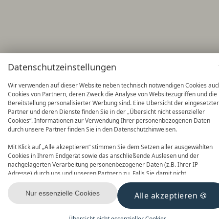
Datenschutzeinstellungen
Wir verwenden auf dieser Website neben technisch notwendigen Cookies auc
Cookies von Partnern, deren Zweck die Analyse von Websitezugriffen und die
Bereitstellung personalisierter Werbung sind. Eine Übersicht der eingesetzte
Partner und deren Dienste finden Sie in der „Übersicht nicht essenzieller
Cookies“. Informationen zur Verwendung Ihrer personenbezogenen Daten
durch unsere Partner finden Sie in den Datenschutzhinweisen.
Mit Klick auf „Alle akzeptieren“ stimmen Sie dem Setzen aller ausgewählten
Cookies in Ihrem Endgerät sowie das anschließende Auslesen und der
nachgelagerten Verarbeitung personenbezogener Daten (z.B. Ihrer IP-
Adresse) durch uns und unseren Partnern zu. Falls Sie damit nicht
einverstanden sind, klicken Sie bitte auf „Nur essenzielle Cookies“. Eine
individuelle Auswahl können Sie unter „Übersicht nicht essenzieller Cookies“
Nur essenzielle Cookies
Alle akzeptieren
tätigen. Sie können Ihre Auswahl im Fußbereich dieser Website oder in den
Datenschutzhinweisen jederzeit aufrufen und ändern.
Übersicht nicht essenzieller Cookies