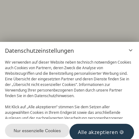
Datenschutzeinstellungen
Wir verwenden auf dieser Website neben technisch notwendigen Cookies
auch Cookies von Partnern, deren Zweck die Analyse von
Websitezugriffen und die Bereitstellung personalisierter Werbung sind.
Eine Übersicht der eingesetzten Partner und deren Dienste finden Sie in
der „Übersicht nicht essenzieller Cookies“. Informationen zur
Verwendung Ihrer personenbezogenen Daten durch unsere Partner
finden Sie in den Datenschutzhinweisen.
Frühbucher
90 Tage im Voraus buchen und
Mit Klick auf „Alle akzeptieren“ stimmen Sie dem Setzen aller
Vorteile nutzen! 2027 ist buchbar
ausgewählten Cookies in Ihrem Endgerät sowie das anschließende
Auslesen und der nachgelagerten Verarbeitung personenbezogener
Daten (z.B. Ihrer IP-Adresse) durch uns und unseren Partnern zu. Falls
Sie damit nicht einverstanden sind, klicken Sie bitte auf „Nur essenzielle
Nur essenzielle Cookies
Alle akzeptieren
Cookies“. Eine individuelle Auswahl können Sie unter „Übersicht nicht