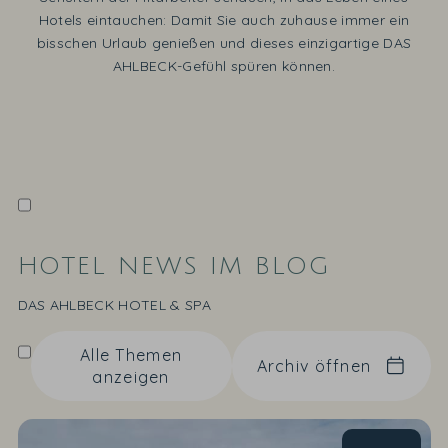
Hotels eintauchen: Damit Sie auch zuhause immer ein
bisschen Urlaub genießen und dieses einzigartige DAS
AHLBECK-Gefühl spüren können.
HOTEL NEWS IM BLOG
DAS AHLBECK HOTEL & SPA
Alle Themen
Archiv öffnen
anzeigen