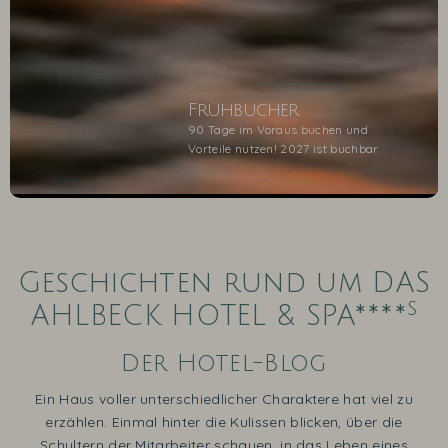
Frühbucher
90 Tage im Voraus buchen und
Vorteile nutzen! 2027 ist buchbar
1
2
3
4
5
Geschichten rund um DAS
s
AHLBECK HOTEL & SPA****
Der Hotel-Blog
Ein Haus voller unterschiedlicher Charaktere hat viel zu
erzählen. Einmal hinter die Kulissen blicken, über die
Schultern der Mitarbeiter schauen, in das Leben eines