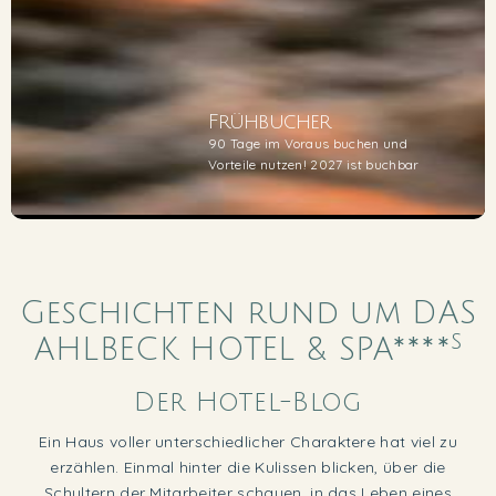
Frühbucher
90 Tage im Voraus buchen und
Vorteile nutzen! 2027 ist buchbar
1
2
3
4
5
Geschichten rund um DAS
s
AHLBECK HOTEL & SPA****
Der Hotel-Blog
Ein Haus voller unterschiedlicher Charaktere hat viel zu
erzählen. Einmal hinter die Kulissen blicken, über die
Schultern der Mitarbeiter schauen, in das Leben eines