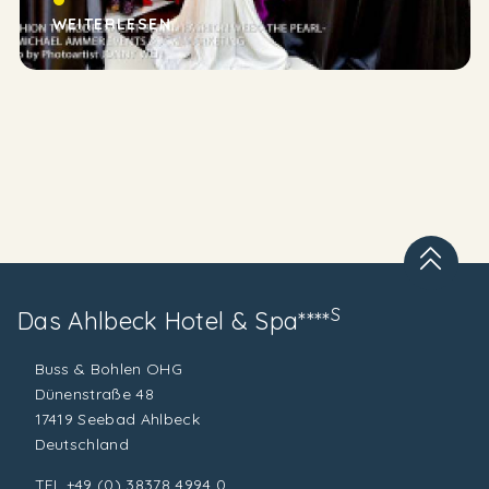
In diesen feschen Teilen würde selbst der Frühling
WEITERLESEN
höchstpersönlich...
S
Das Ahlbeck
Hotel & Spa****
Buss & Bohlen OHG
Dünenstraße 48
17419 Seebad Ahlbeck
Deutschland
TEL
+49 (0) 38378 4994 0