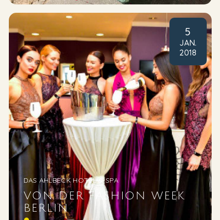
5
JAN
.
2018
DAS AHLBECK HOTEL & SPA
VON DER FASHION WEEK
BERLIN
auf den Laufsteg vom DAS AHLBECK HOTEL &SPA