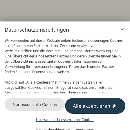
Datenschutzeinstellungen
Wir verwenden auf dieser Website neben technisch notwendigen Cookies
auch Cookies von Partnern, deren Zweck die Analyse von
Websitezugriffen und die Bereitstellung personalisierter Werbung sind.
Eine Übersicht der eingesetzten Partner und deren Dienste finden Sie in
der „Übersicht nicht essenzieller Cookies“. Informationen zur
Verwendung Ihrer personenbezogenen Daten durch unsere Partner
finden Sie in den Datenschutzhinweisen.
Frühbucher
90 Tage im Voraus buchen und
Mit Klick auf „Alle akzeptieren“ stimmen Sie dem Setzen aller
Vorteile nutzen! 2027 ist buchbar
ausgewählten Cookies in Ihrem Endgerät sowie das anschließende
Auslesen und der nachgelagerten Verarbeitung personenbezogener
Daten (z.B. Ihrer IP-Adresse) durch uns und unseren Partnern zu. Falls
Sie damit nicht einverstanden sind, klicken Sie bitte auf „Nur essenzielle
Nur essenzielle Cookies
Alle akzeptieren
Cookies“. Eine individuelle Auswahl können Sie unter „Übersicht nicht
essenzieller Cookies“ tätigen. Sie können Ihre Auswahl im Fußbereich
dieser Website oder in den Datenschutzhinweisen jederzeit aufrufen und
Übersicht nicht essenzieller Cookies
FREITAG,
24.10.2025
ändern.
Menü
Gutscheine
Buchen
Datenschutzhinweise
Impressum