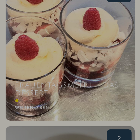
FRAUENTAGSMENÜ - DAS
DESSERT
Mascarpone-Himbeer-Traum mit Baiser
WEITERLESEN
2