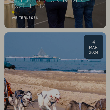
AUF DEN SPUREN DER
EXZELLENZ
Rückblick auf die Inselfachmesse in Ückeritz
WEITERLESEN
4
MÄR
.
2024