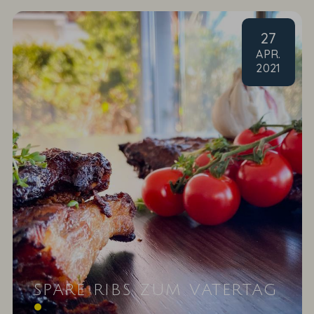
27
APR
.
2021
SPARE RIBS ZUM VATERTAG
Grillgenuss nach einem Rezept unserer