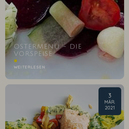
OSTERMENÜ - DIE
VORSPEISE
Matjeshäckerle mit roter Bete und Apfel
WEITERLESEN
3
MÄR
.
2021