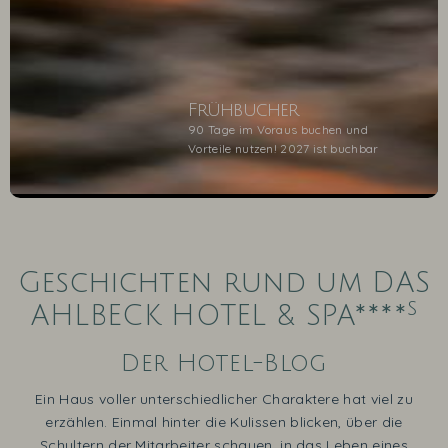
Frühbucher
90 Tage im Voraus buchen und
Vorteile nutzen! 2027 ist buchbar
1
2
3
4
5
Geschichten rund um DAS
s
AHLBECK HOTEL & SPA****
Der Hotel-Blog
Ein Haus voller unterschiedlicher Charaktere hat viel zu
erzählen. Einmal hinter die Kulissen blicken, über die
Schultern der Mitarbeiter schauen, in das Leben eines