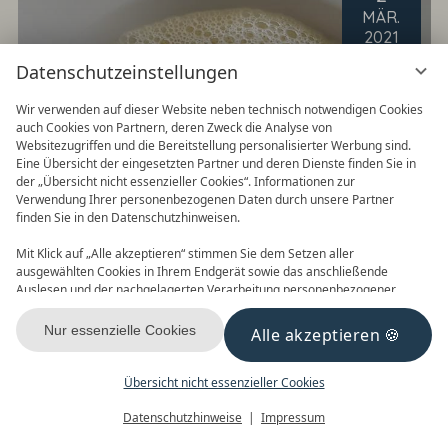
MÄR
.
2021
Datenschutzeinstellungen
Wir verwenden auf dieser Website neben technisch notwendigen Cookies
auch Cookies von Partnern, deren Zweck die Analyse von
Websitezugriffen und die Bereitstellung personalisierter Werbung sind.
Eine Übersicht der eingesetzten Partner und deren Dienste finden Sie in
der „Übersicht nicht essenzieller Cookies“. Informationen zur
Verwendung Ihrer personenbezogenen Daten durch unsere Partner
finden Sie in den Datenschutzhinweisen.
Mit Klick auf „Alle akzeptieren“ stimmen Sie dem Setzen aller
ausgewählten Cookies in Ihrem Endgerät sowie das anschließende
Auslesen und der nachgelagerten Verarbeitung personenbezogener
Daten (z.B. Ihrer IP-Adresse) durch uns und unseren Partnern zu. Falls
FRAUENTAGSMENÜ - DIE
Sie damit nicht einverstanden sind, klicken Sie bitte auf „Nur essenzielle
Nur essenzielle Cookies
Alle akzeptieren
Cookies“. Eine individuelle Auswahl können Sie unter „Übersicht nicht
VORSPEISE
essenzieller Cookies“ tätigen. Sie können Ihre Auswahl im Fußbereich
Apfel-Sellerie-Schaum-Süppchen mit Pinienkernen
dieser Website oder in den Datenschutzhinweisen jederzeit aufrufen und
Übersicht nicht essenzieller Cookies
ändern.
WEITERLESEN
Menü
Gutscheine
Buchen
Datenschutzhinweise
Impressum