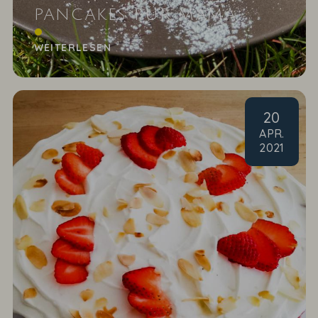
PANCAKES FÜR MAMA
Muttertagsfrühstück ans Bett
WEITERLESEN
20
APR
.
2021