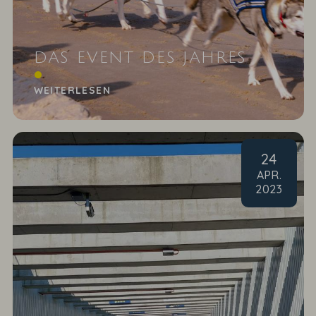
DAS EVENT DES JAHRES
Usedoms Hundeschlittenrennen
WEITERLESEN
24
APR
.
2023