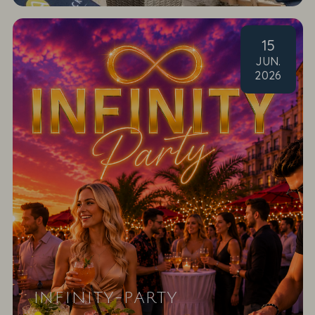
15
JUN
.
2026
INFINITY-PARTY
Wir feiern den Sommer & das Leben mit coolen