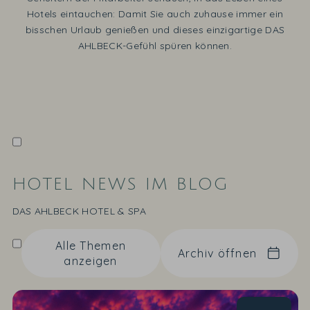
Hotels eintauchen: Damit Sie auch zuhause immer ein
bisschen Urlaub genießen und dieses einzigartige DAS
AHLBECK-Gefühl spüren können.
HOTEL NEWS IM BLOG
DAS AHLBECK HOTEL & SPA
Alle Themen
Archiv öffnen
anzeigen