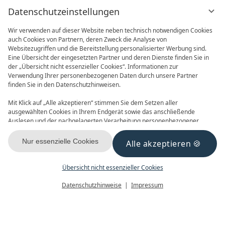
Datenschutzeinstellungen
Wir verwenden auf dieser Website neben technisch notwendigen Cookies
auch Cookies von Partnern, deren Zweck die Analyse von
Websitezugriffen und die Bereitstellung personalisierter Werbung sind.
Eine Übersicht der eingesetzten Partner und deren Dienste finden Sie in
der „Übersicht nicht essenzieller Cookies“. Informationen zur
Verwendung Ihrer personenbezogenen Daten durch unsere Partner
ONLINE BUCHEN
ANFRAGEN
finden Sie in den Datenschutzhinweisen.
Mit Klick auf „Alle akzeptieren“ stimmen Sie dem Setzen aller
ausgewählten Cookies in Ihrem Endgerät sowie das anschließende
Auslesen und der nachgelagerten Verarbeitung personenbezogener
Daten (z.B. Ihrer IP-Adresse) durch uns und unseren Partnern zu. Falls
Sie damit nicht einverstanden sind, klicken Sie bitte auf „Nur essenzielle
Nur essenzielle Cookies
Alle akzeptieren
GUTSCHEINE
NEWSLETTER
Cookies“. Eine individuelle Auswahl können Sie unter „Übersicht nicht
essenzieller Cookies“ tätigen. Sie können Ihre Auswahl im Fußbereich
dieser Website oder in den Datenschutzhinweisen jederzeit aufrufen und
Übersicht nicht essenzieller Cookies
ändern.
Menü
Gutscheine
Buchen
Datenschutzhinweise
Impressum
KONTAKT & ANREISE
FACEBOOK