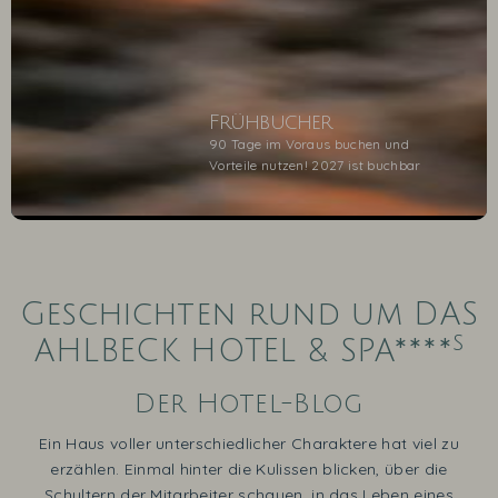
Frühbucher
90 Tage im Voraus buchen und
Vorteile nutzen! 2027 ist buchbar
1
2
3
4
5
Geschichten rund um DAS
s
AHLBECK HOTEL & SPA****
Der Hotel-Blog
Ein Haus voller unterschiedlicher Charaktere hat viel zu
erzählen. Einmal hinter die Kulissen blicken, über die
Schultern der Mitarbeiter schauen, in das Leben eines