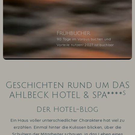
Frühbucher
90 Tage im Voraus buchen und
Vorteile nutzen! 2027 ist buchbar
1
2
3
4
5
Geschichten rund um DAS
s
AHLBECK HOTEL & SPA****
Der Hotel-Blog
Ein Haus voller unterschiedlicher Charaktere hat viel zu
erzählen. Einmal hinter die Kulissen blicken, über die
Schultern der Mitarbeiter schauen, in das Leben eines