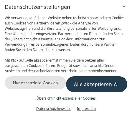
Datenschutzeinstellungen
Wir verwenden auf dieser Website neben technisch notwendigen Cookies
auch Cookies von Partnern, deren Zweck die Analyse von
Websitezugriffen und die Bereitstellung personalisierter Werbung sind.
Eine Übersicht der eingesetzten Partner und deren Dienste finden Sie in
der „Übersicht nicht essenzieller Cookies“. Informationen zur
Verwendung Ihrer personenbezogenen Daten durch unsere Partner
ONLINE BUCHEN
ANFRAGEN
finden Sie in den Datenschutzhinweisen.
Mit Klick auf „Alle akzeptieren“ stimmen Sie dem Setzen aller
ausgewählten Cookies in Ihrem Endgerät sowie das anschließende
Auslesen und der nachgelagerten Verarbeitung personenbezogener
Daten (z.B. Ihrer IP-Adresse) durch uns und unseren Partnern zu. Falls
Sie damit nicht einverstanden sind, klicken Sie bitte auf „Nur essenzielle
Nur essenzielle Cookies
Alle akzeptieren
GUTSCHEINE
NEWSLETTER
Cookies“. Eine individuelle Auswahl können Sie unter „Übersicht nicht
essenzieller Cookies“ tätigen. Sie können Ihre Auswahl im Fußbereich
dieser Website oder in den Datenschutzhinweisen jederzeit aufrufen und
Übersicht nicht essenzieller Cookies
ändern.
Menü
Gutscheine
Buchen
Datenschutzhinweise
Impressum
KONTAKT & ANREISE
FACEBOOK