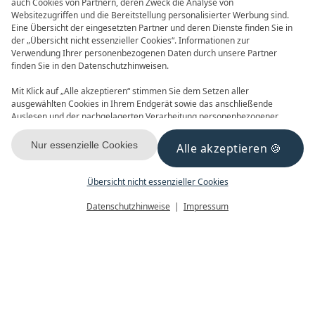
auch Cookies von Partnern, deren Zweck die Analyse von
Websitezugriffen und die Bereitstellung personalisierter Werbung sind.
Eine Übersicht der eingesetzten Partner und deren Dienste finden Sie in
der „Übersicht nicht essenzieller Cookies“. Informationen zur
Verwendung Ihrer personenbezogenen Daten durch unsere Partner
finden Sie in den Datenschutzhinweisen.
Frühbucher
90 Tage im Voraus buchen und
Mit Klick auf „Alle akzeptieren“ stimmen Sie dem Setzen aller
Vorteile nutzen! 2027 ist buchbar
ausgewählten Cookies in Ihrem Endgerät sowie das anschließende
Auslesen und der nachgelagerten Verarbeitung personenbezogener
Daten (z.B. Ihrer IP-Adresse) durch uns und unseren Partnern zu. Falls
Sie damit nicht einverstanden sind, klicken Sie bitte auf „Nur essenzielle
Nur essenzielle Cookies
Alle akzeptieren
Cookies“. Eine individuelle Auswahl können Sie unter „Übersicht nicht
essenzieller Cookies“ tätigen. Sie können Ihre Auswahl im Fußbereich
dieser Website oder in den Datenschutzhinweisen jederzeit aufrufen und
Übersicht nicht essenzieller Cookies
FREITAG,
01.12.2017
ändern.
Menü
Gutscheine
Buchen
Datenschutzhinweise
Impressum
Unsere Azubis gehören zu
den Besten
Gediegen geht es zu im Restaurant vom
Forsthaus Damerow. Alles ist schick