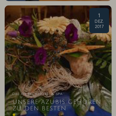
1
DEZ
.
2017
DAS AHLBECK HOTEL & SPA
UNSERE AZUBIS GEHÖREN
ZU DEN BESTEN
Gediegen geht es zu im Restaurant vom Forsthaus