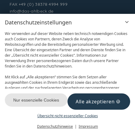
FAX +49 (0) 38378 4994 999
info@das-ahlbeck.de
Datenschutzeinstellungen
Wir verwenden auf dieser Website neben technisch notwendigen Cookies
auch Cookies von Partnern, deren Zweck die Analyse von
Websitezugriffen und die Bereitstellung personalisierter Werbung sind.
Eine Übersicht der eingesetzten Partner und deren Dienste finden Sie in
der „Übersicht nicht essenzieller Cookies“. Informationen zur
Verwendung Ihrer personenbezogenen Daten durch unsere Partner
ONLINE BUCHEN
ANFRAGEN
finden Sie in den Datenschutzhinweisen.
Mit Klick auf „Alle akzeptieren“ stimmen Sie dem Setzen aller
ausgewählten Cookies in Ihrem Endgerät sowie das anschließende
Auslesen und der nachgelagerten Verarbeitung personenbezogener
Daten (z.B. Ihrer IP-Adresse) durch uns und unseren Partnern zu. Falls
Sie damit nicht einverstanden sind, klicken Sie bitte auf „Nur essenzielle
Nur essenzielle Cookies
Alle akzeptieren
GUTSCHEINE
NEWSLETTER
Cookies“. Eine individuelle Auswahl können Sie unter „Übersicht nicht
essenzieller Cookies“ tätigen. Sie können Ihre Auswahl im Fußbereich
dieser Website oder in den Datenschutzhinweisen jederzeit aufrufen und
Übersicht nicht essenzieller Cookies
ändern.
Menü
Gutscheine
Buchen
Datenschutzhinweise
Impressum
KONTAKT & ANREISE
FACEBOOK