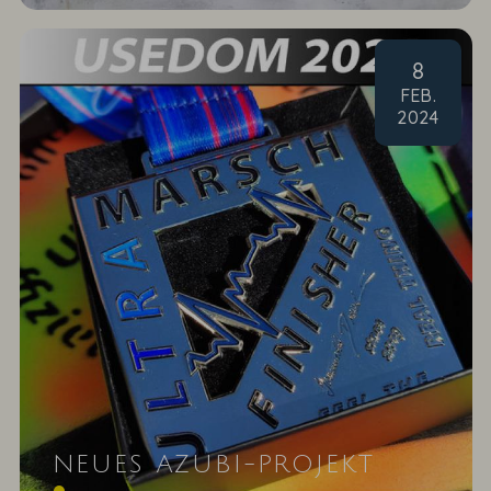
8
FEB
.
2024
NEUES AZUBI-PROJEKT
Das Ahlbeck Hotel & Spa begleitet Ultramarsch