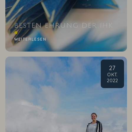
BESTEN EHRUNG DER IHK
Wer erinnert sich an unser Zahlengenie Leenart?
WEITERLESEN
27
OKT
.
2022