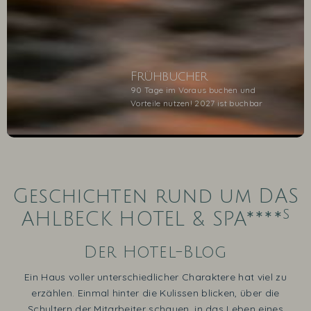
Frühbucher
90 Tage im Voraus buchen und
Vorteile nutzen! 2027 ist buchbar
1
2
3
4
5
Geschichten rund um DAS
s
AHLBECK HOTEL & SPA****
Der Hotel-Blog
Ein Haus voller unterschiedlicher Charaktere hat viel zu
erzählen. Einmal hinter die Kulissen blicken, über die
Schultern der Mitarbeiter schauen, in das Leben eines