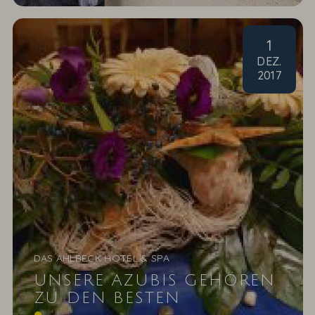
1
DEZ
.
2017
DAS AHLBECK HOTEL & SPA
UNSERE AZUBIS GEHÖREN
ZU DEN BESTEN
Gediegen geht es zu im Restaurant vom Forsthaus