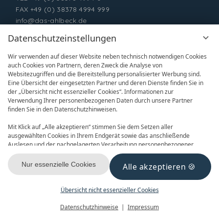
FAX +49 (0) 38378 4994 999
info@das-ahlbeck.de
Datenschutzeinstellungen
Wir verwenden auf dieser Website neben technisch notwendigen Cookies
auch Cookies von Partnern, deren Zweck die Analyse von
Websitezugriffen und die Bereitstellung personalisierter Werbung sind.
Eine Übersicht der eingesetzten Partner und deren Dienste finden Sie in
der „Übersicht nicht essenzieller Cookies“. Informationen zur
Verwendung Ihrer personenbezogenen Daten durch unsere Partner
ONLINE BUCHEN
ANFRAGEN
finden Sie in den Datenschutzhinweisen.
Mit Klick auf „Alle akzeptieren“ stimmen Sie dem Setzen aller
ausgewählten Cookies in Ihrem Endgerät sowie das anschließende
Auslesen und der nachgelagerten Verarbeitung personenbezogener
Daten (z.B. Ihrer IP-Adresse) durch uns und unseren Partnern zu. Falls
Sie damit nicht einverstanden sind, klicken Sie bitte auf „Nur essenzielle
Nur essenzielle Cookies
Alle akzeptieren
GUTSCHEINE
NEWSLETTER
Cookies“. Eine individuelle Auswahl können Sie unter „Übersicht nicht
essenzieller Cookies“ tätigen. Sie können Ihre Auswahl im Fußbereich
dieser Website oder in den Datenschutzhinweisen jederzeit aufrufen und
Übersicht nicht essenzieller Cookies
ändern.
Menü
Gutscheine
Buchen
Datenschutzhinweise
Impressum
KONTAKT & ANREISE