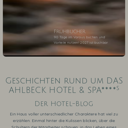
Frühbucher
90 Tage im Voraus buchen und
Vorteile nutzen! 2027 ist buchbar
1
2
3
4
5
Geschichten rund um DAS
s
AHLBECK HOTEL & SPA****
Der Hotel-Blog
Ein Haus voller unterschiedlicher Charaktere hat viel zu
erzählen. Einmal hinter die Kulissen blicken, über die
Schultern der Mitarbeiter schauen, in das Leben eines