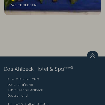
Damerow. Alles ist schick dekoriert. Die Gäste sind
WEITERLESEN
entspannt...
S
Das Ahlbeck
Hotel & Spa****
Buss & Bohlen OHG
Dünenstraße 48
17419 Seebad Ahlbeck
Deutschland
TEL
+49 (0) 38378 4994 0