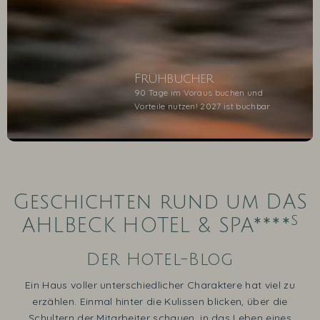
Frühbucher
90 Tage im Voraus buchen und
Vorteile nutzen! 2027 ist buchbar
1
2
3
4
5
Geschichten rund um DAS
s
AHLBECK HOTEL & SPA****
Der Hotel-Blog
Ein Haus voller unterschiedlicher Charaktere hat viel zu
erzählen. Einmal hinter die Kulissen blicken, über die
Schultern der Mitarbeiter schauen, in das Leben eines