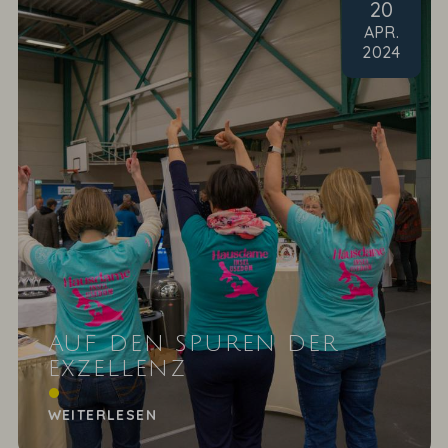
20
APR
.
2024
AUF DEN SPUREN DER
EXZELLENZ
Rückblick auf die Inselfachmesse in Ückeritz
WEITERLESEN