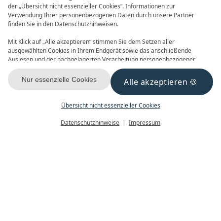
der „Übersicht nicht essenzieller Cookies“. Informationen zur
Verwendung Ihrer personenbezogenen Daten durch unsere Partner
finden Sie in den Datenschutzhinweisen.
Frühbucher
90 Tage im Voraus buchen und
Mit Klick auf „Alle akzeptieren“ stimmen Sie dem Setzen aller
Vorteile nutzen! 2027 ist buchbar
ausgewählten Cookies in Ihrem Endgerät sowie das anschließende
Auslesen und der nachgelagerten Verarbeitung personenbezogener
Daten (z.B. Ihrer IP-Adresse) durch uns und unseren Partnern zu. Falls
Sie damit nicht einverstanden sind, klicken Sie bitte auf „Nur essenzielle
Nur essenzielle Cookies
Alle akzeptieren
Cookies“. Eine individuelle Auswahl können Sie unter „Übersicht nicht
essenzieller Cookies“ tätigen. Sie können Ihre Auswahl im Fußbereich
dieser Website oder in den Datenschutzhinweisen jederzeit aufrufen und
Übersicht nicht essenzieller Cookies
DIENSTAG,
20.04.2021
ändern.
Menü
Gutscheine
Buchen
Datenschutzhinweise
Impressum
Ein Kuchen zum
Muttertag
Verwöhnen Sie die weltbeste Mama mit
einem selbstgebackenen Kuchen nach
einem Rezept unseres AHLBÄCKERS.