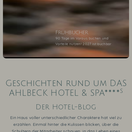
Frühbucher
90 Tage im Voraus buchen und
Vorteile nutzen! 2027 ist buchbar
1
2
3
4
5
Geschichten rund um DAS
s
AHLBECK HOTEL & SPA****
Der Hotel-Blog
Ein Haus voller unterschiedlicher Charaktere hat viel zu
erzählen. Einmal hinter die Kulissen blicken, über die
Schultern der Mitarbeiter schauen, in das Leben eines