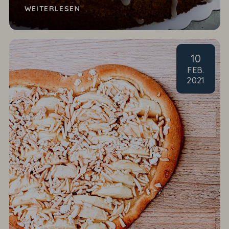
WEITERLESEN
10
FEB
.
2021