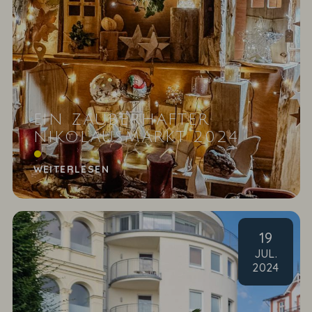
EIN ZAUBERHAFTER
NIKOLAUSMARKT 2024
Dank an unsere Aussteller und Gäste
WEITERLESEN
19
JUL
.
2024