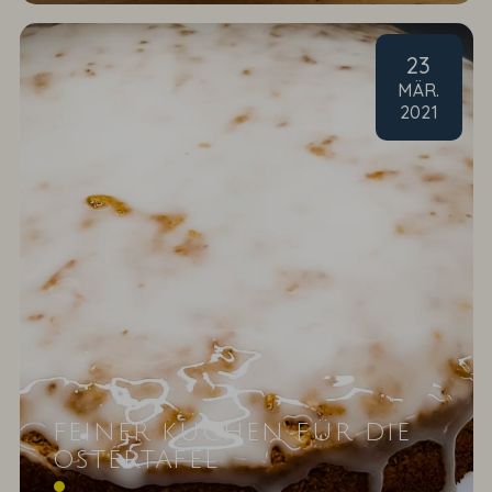
23
MÄR
.
2021
FEINER KUCHEN FÜR DIE
OSTERTAFEL
Karotten-Mandeltorte