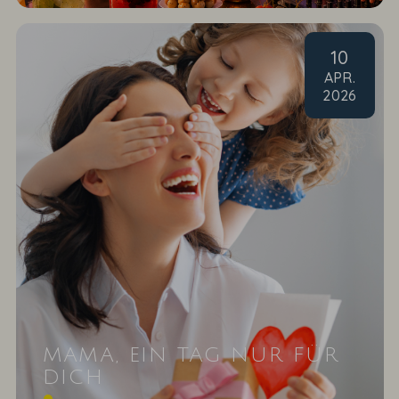
10
APR
.
2026
MAMA, EIN TAG NUR FÜR
DICH
Sie kochen, putzen, gehen arbeiten und leisten