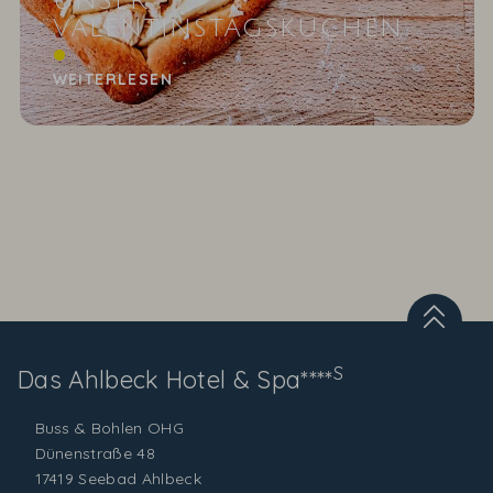
UNSER
VALENTINSTAGSKUCHEN
Dieses Rezept kommt von Herzen!
WEITERLESEN
S
Das Ahlbeck
Hotel & Spa****
Buss & Bohlen OHG
Dünenstraße 48
17419 Seebad Ahlbeck