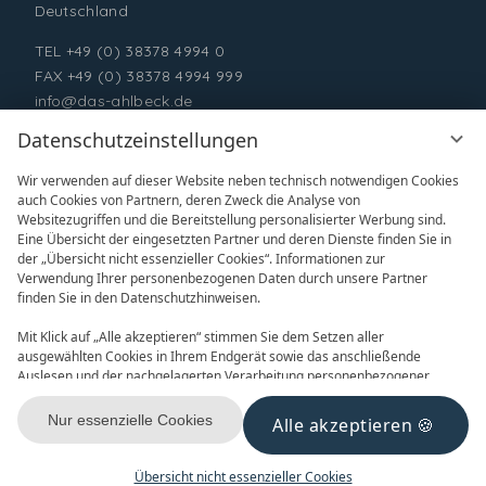
Deutschland
TEL
+49 (0) 38378 4994 0
FAX +49 (0) 38378 4994 999
info@das-ahlbeck.de
Datenschutzeinstellungen
Wir verwenden auf dieser Website neben technisch notwendigen Cookies
auch Cookies von Partnern, deren Zweck die Analyse von
Websitezugriffen und die Bereitstellung personalisierter Werbung sind.
Eine Übersicht der eingesetzten Partner und deren Dienste finden Sie in
der „Übersicht nicht essenzieller Cookies“. Informationen zur
Verwendung Ihrer personenbezogenen Daten durch unsere Partner
ONLINE BUCHEN
ANFRAGEN
finden Sie in den Datenschutzhinweisen.
Mit Klick auf „Alle akzeptieren“ stimmen Sie dem Setzen aller
ausgewählten Cookies in Ihrem Endgerät sowie das anschließende
Auslesen und der nachgelagerten Verarbeitung personenbezogener
Daten (z.B. Ihrer IP-Adresse) durch uns und unseren Partnern zu. Falls
Sie damit nicht einverstanden sind, klicken Sie bitte auf „Nur essenzielle
Nur essenzielle Cookies
Alle akzeptieren
GUTSCHEINE
NEWSLETTER
Cookies“. Eine individuelle Auswahl können Sie unter „Übersicht nicht
essenzieller Cookies“ tätigen. Sie können Ihre Auswahl im Fußbereich
dieser Website oder in den Datenschutzhinweisen jederzeit aufrufen und
Übersicht nicht essenzieller Cookies