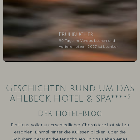
Frühbucher
90 Tage im Voraus buchen und
Vorteile nutzen! 2027 ist buchbar
1
2
3
4
5
Geschichten rund um DAS
s
AHLBECK HOTEL & SPA****
Der Hotel-Blog
Ein Haus voller unterschiedlicher Charaktere hat viel zu
erzählen. Einmal hinter die Kulissen blicken, über die
Schultern der Mitarbeiter schauen, in das Leben eines