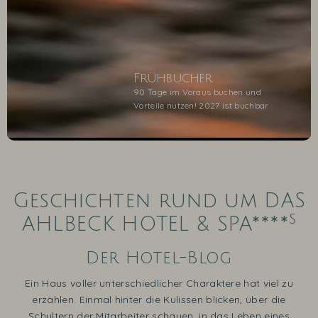
Frühbucher
90 Tage im Voraus buchen und
Vorteile nutzen! 2027 ist buchbar
1
2
3
4
5
Geschichten rund um DAS
s
AHLBECK HOTEL & SPA****
Der Hotel-Blog
Ein Haus voller unterschiedlicher Charaktere hat viel zu
erzählen. Einmal hinter die Kulissen blicken, über die
Schultern der Mitarbeiter schauen, in das Leben eines