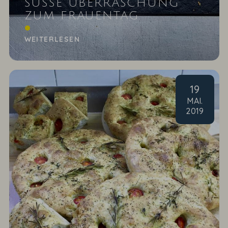
SÜSSE ÜBERRASCHUNG
ZUM FRAUENTAG
Ein Rezept unserers Ahlbäckers!
WEITERLESEN
19
MAI
.
2019