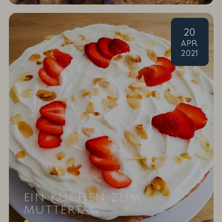
20
APR
.
2021
EIN KUCHEN ZUM
MUTTERTAG
Verwöhnen Sie die weltbeste Mama mit einem