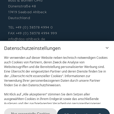
Buss & Bohlen OHG
Dünenstraße 48
17419 Seebad Ahlbeck
Deutschland
TEL
+49 (0) 38378 4994 0
FAX +49 (0) 38378 4994 999
info@das-ahlbeck.de
Datenschutzeinstellungen
Wir verwenden auf dieser Website neben technisch notwendigen Cookies
auch Cookies von Partnern, deren Zweck die Analyse von
Websitezugriffen und die Bereitstellung personalisierter Werbung sind.
Eine Übersicht der eingesetzten Partner und deren Dienste finden Sie in
der „Übersicht nicht essenzieller Cookies“. Informationen zur
Verwendung Ihrer personenbezogenen Daten durch unsere Partner
ONLINE BUCHEN
ANFRAGEN
finden Sie in den Datenschutzhinweisen.
Mit Klick auf „Alle akzeptieren“ stimmen Sie dem Setzen aller
ausgewählten Cookies in Ihrem Endgerät sowie das anschließende
Auslesen und der nachgelagerten Verarbeitung personenbezogener
Daten (z.B. Ihrer IP-Adresse) durch uns und unseren Partnern zu. Falls
Sie damit nicht einverstanden sind, klicken Sie bitte auf „Nur essenzielle
Nur essenzielle Cookies