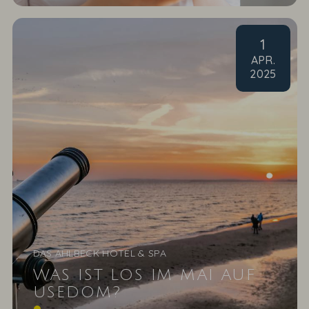
1
APR
.
2025
DAS AHLBECK HOTEL & SPA
WAS IST LOS IM MAI AUF
USEDOM?
Im Mai bietet Usedom eine wunderbare