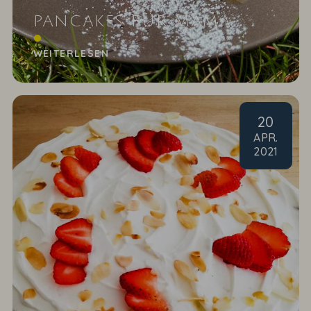
PANCAKES FÜR MAMA
Muttertagsfrühstück ans Bett
WEITERLESEN
20
APR
.
2021