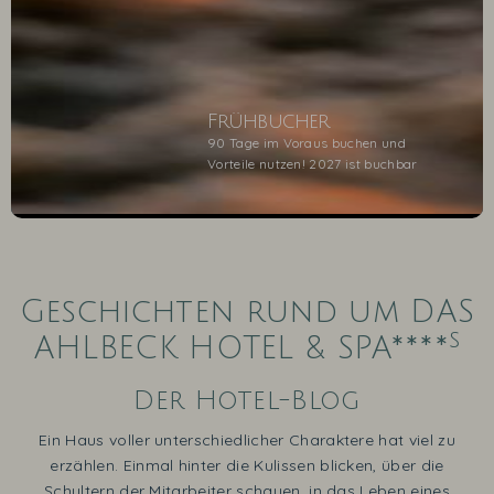
Frühbucher
90 Tage im Voraus buchen und
Vorteile nutzen! 2027 ist buchbar
1
2
3
4
5
Geschichten rund um DAS
s
AHLBECK HOTEL & SPA****
Der Hotel-Blog
Ein Haus voller unterschiedlicher Charaktere hat viel zu
erzählen. Einmal hinter die Kulissen blicken, über die
Schultern der Mitarbeiter schauen, in das Leben eines